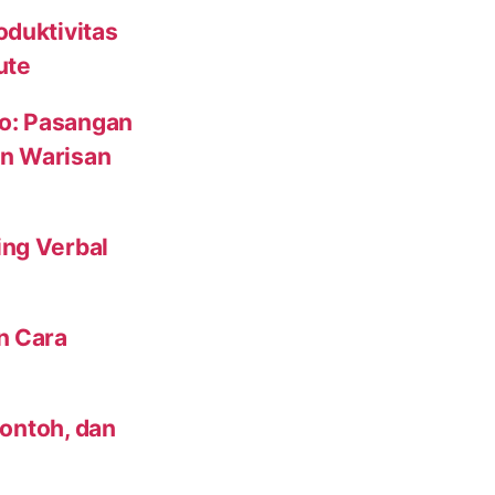
oduktivitas
ute
to: Pasangan
un Warisan
ing Verbal
n Cara
Contoh, dan