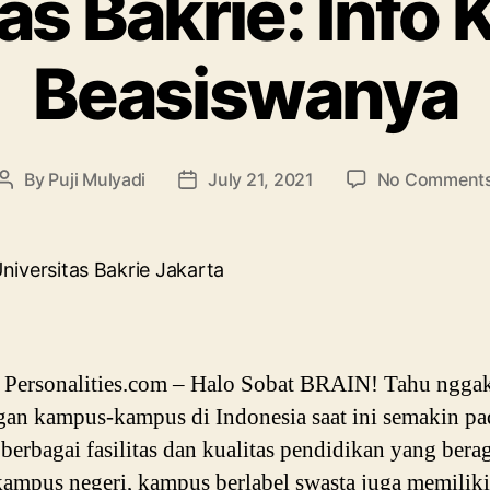
as Bakrie: Info 
Beasiswanya
By
Puji Mulyadi
July 21, 2021
No Comment
Post
Post
author
date
Personalities.com – Halo Sobat BRAIN! Tahu nggak
gan kampus-kampus di Indonesia saat ini semakin pa
berbagai fasilitas dan kualitas pendidikan yang bera
kampus negeri, kampus berlabel swasta juga memiliki