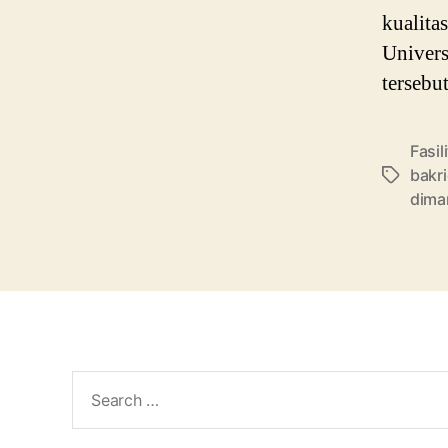
kualita
Univers
tersebu
Fasil
bakri
Tags
dima
Search
for: