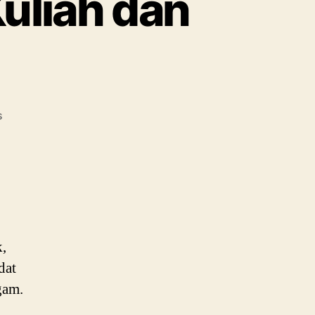
Kuliah dan
on
s
Universitas
Bakrie:
Info
Kuliah
dan
Beasiswanya
,
dat
gam.