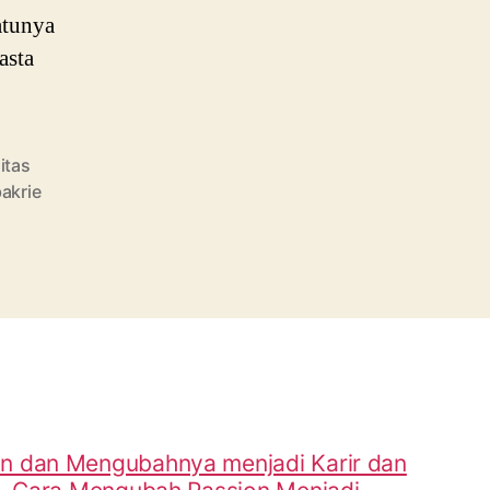
atunya
asta
itas
bakrie