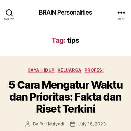
BRAIN Personalities
Search
Menu
Tag:
tips
Categories
GAYA HIDUP
KELUARGA
PROFESI
5 Cara Mengatur Waktu
dan Prioritas: Fakta dan
Riset Terkini
By
Puji Mulyadi
July 16, 2023
Post
Post
author
date