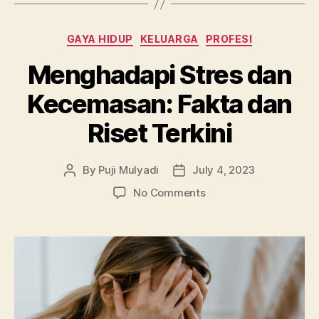
Categories
GAYA HIDUP
KELUARGA
PROFESI
Menghadapi Stres dan
Kecemasan: Fakta dan
Riset Terkini
By
Puji Mulyadi
July 4, 2023
Post
Post
author
date
on
No Comments
Menghadapi
Stres
dan
Kecemasan:
Fakta
dan
Riset
Terkini