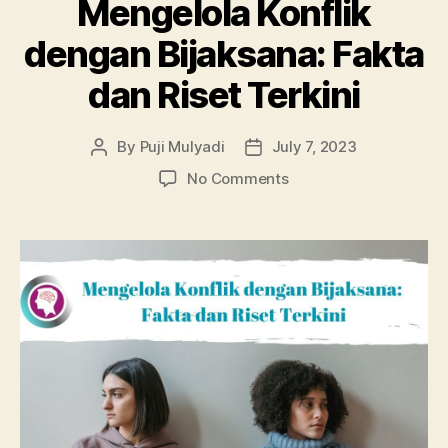
Mengelola Konflik
dengan Bijaksana: Fakta
dan Riset Terkini
By
Puji Mulyadi
July 7, 2023
Post
Post
author
date
on
No Comments
Mengelola
Konflik
dengan
Bijaksana:
Fakta
dan
Riset
Terkini