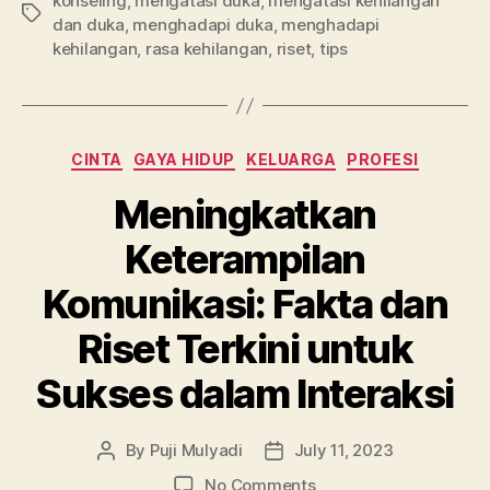
konseling
,
mengatasi duka
,
mengatasi kehilangan
Tags
dan duka
,
menghadapi duka
,
menghadapi
kehilangan
,
rasa kehilangan
,
riset
,
tips
Categories
CINTA
GAYA HIDUP
KELUARGA
PROFESI
Meningkatkan
Keterampilan
Komunikasi: Fakta dan
Riset Terkini untuk
Sukses dalam Interaksi
By
Puji Mulyadi
July 11, 2023
Post
Post
author
date
on
No Comments