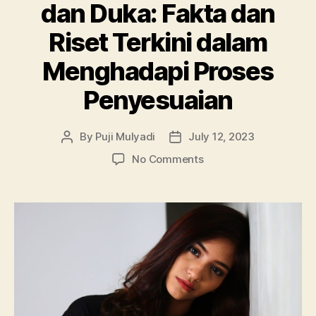
dan Duka: Fakta dan
Riset Terkini dalam
Menghadapi Proses
Penyesuaian
By
Puji Mulyadi
July 12, 2023
Post
Post
author
date
on
No Comments
Mengatasi
Kehilangan
dan
Duka:
Fakta
dan
Riset
Terkini
dalam
Menghadapi