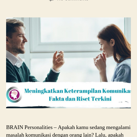
Meningkatkan
Keterampilan
Komunikasi:
Fakta
dan
Riset
Terkini
untuk
Sukses
dalam
Interaksi
BRAIN Personalities – Apakah kamu sedang mengalami
masalah komunikasi dengan orang lain? Lalu, apakah