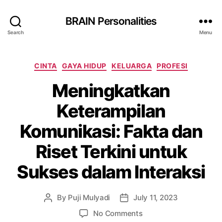
BRAIN Personalities
Search
Menu
Categories
CINTA
GAYA HIDUP
KELUARGA
PROFESI
Meningkatkan
Keterampilan
Komunikasi: Fakta dan
Riset Terkini untuk
Sukses dalam Interaksi
By
Puji Mulyadi
July 11, 2023
Post
Post
author
date
on
No Comments