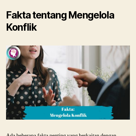
Fakta tentang Mengelola
Konflik
Ada beberapa fakta penting yang berkaitan dengan