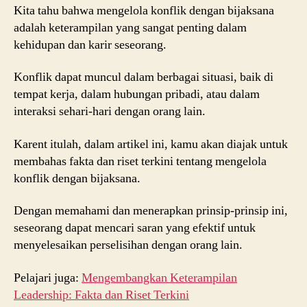
Kita tahu bahwa mengelola konflik dengan bijaksana
adalah keterampilan yang sangat penting dalam
kehidupan dan karir seseorang.
Konflik dapat muncul dalam berbagai situasi, baik di
tempat kerja, dalam hubungan pribadi, atau dalam
interaksi sehari-hari dengan orang lain.
Karent itulah, dalam artikel ini, kamu akan diajak untuk
membahas fakta dan riset terkini tentang mengelola
konflik dengan bijaksana.
Dengan memahami dan menerapkan prinsip-prinsip ini,
seseorang dapat mencari saran yang efektif untuk
menyelesaikan perselisihan dengan orang lain.
Pelajari juga:
Mengembangkan Keterampilan
Leadership: Fakta dan Riset Terkini