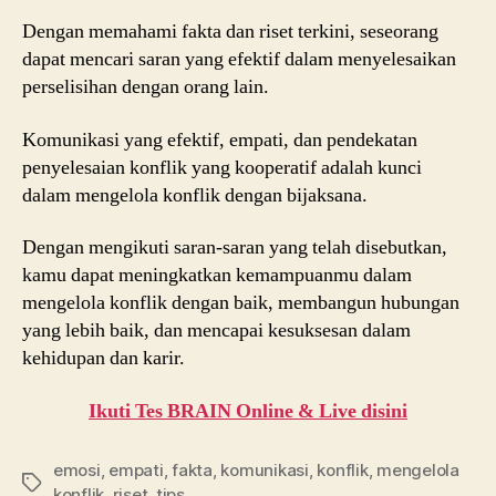
Dengan memahami fakta dan riset terkini, seseorang
dapat mencari saran yang efektif dalam menyelesaikan
perselisihan dengan orang lain.
Komunikasi yang efektif, empati, dan pendekatan
penyelesaian konflik yang kooperatif adalah kunci
dalam mengelola konflik dengan bijaksana.
Dengan mengikuti saran-saran yang telah disebutkan,
kamu dapat meningkatkan kemampuanmu dalam
mengelola konflik dengan baik, membangun hubungan
yang lebih baik, dan mencapai kesuksesan dalam
kehidupan dan karir.
Ikuti Tes BRAIN Online & Live disini
emosi
,
empati
,
fakta
,
komunikasi
,
konflik
,
mengelola
Tags
konflik
,
riset
,
tips