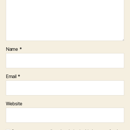
Name
*
Email
*
Website