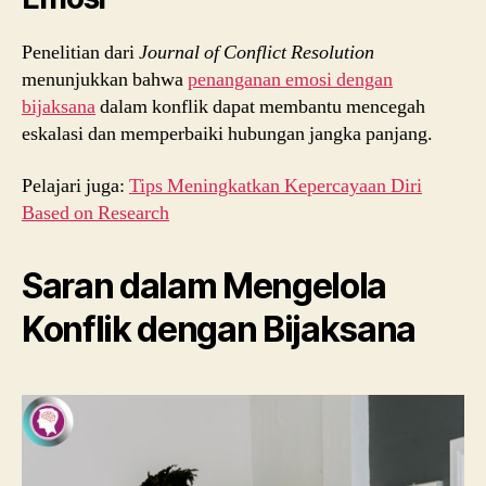
Penelitian dari
Journal of Conflict Resolution
menunjukkan bahwa
penanganan emosi dengan
bijaksana
dalam konflik dapat membantu mencegah
eskalasi dan memperbaiki hubungan jangka panjang.
Pelajari juga:
Tips Meningkatkan Kepercayaan Diri
Based on Research
Saran dalam Mengelola
Konflik dengan Bijaksana