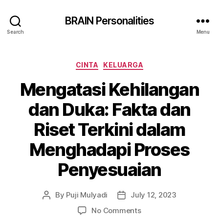
BRAIN Personalities
Search
Menu
Categories
CINTA
KELUARGA
Mengatasi Kehilangan
dan Duka: Fakta dan
Riset Terkini dalam
Menghadapi Proses
Penyesuaian
By
Puji Mulyadi
July 12, 2023
Post
Post
author
date
on
No Comments