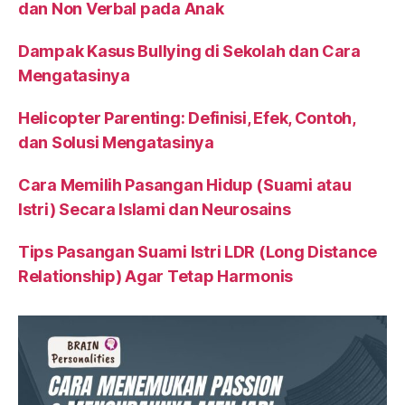
dan Non Verbal pada Anak
Dampak Kasus Bullying di Sekolah dan Cara
Mengatasinya
Helicopter Parenting: Definisi, Efek, Contoh,
dan Solusi Mengatasinya
Cara Memilih Pasangan Hidup (Suami atau
Istri) Secara Islami dan Neurosains
Tips Pasangan Suami Istri LDR (Long Distance
Relationship) Agar Tetap Harmonis