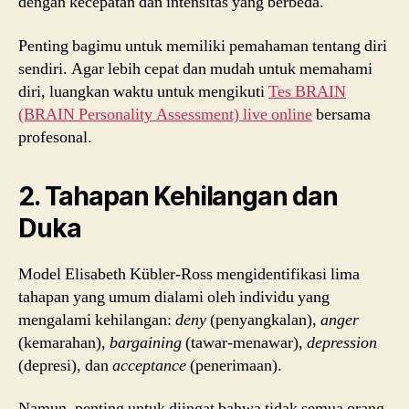
dengan kecepatan dan intensitas yang berbeda.
Penting bagimu untuk memiliki pemahaman tentang diri
sendiri. Agar lebih cepat dan mudah untuk memahami
diri, luangkan waktu untuk mengikuti
Tes BRAIN
(BRAIN Personality Assessment) live online
bersama
profesonal.
2. Tahapan Kehilangan dan
Duka
Model Elisabeth Kübler-Ross mengidentifikasi lima
tahapan yang umum dialami oleh individu yang
mengalami kehilangan:
deny
(penyangkalan),
anger
(kemarahan),
bargaining
(tawar-menawar),
depression
(depresi), dan
acceptance
(penerimaan).
Namun, penting untuk diingat bahwa tidak semua orang