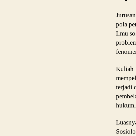
Jurusan
pola pe
Ilmu so
problem
fenomen
Kuliah 
mempela
terjadi
pembela
hukum, 
Luasnya
Sosiolo