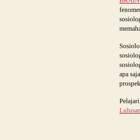
BRAIN P
fenomen
sosiolo
memaham
Sosiolo
sosiolo
sosiolo
apa saj
prospek
Pelajar
Lulusa