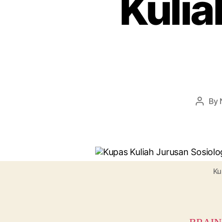
Kulia
By
Post
autho
Ku