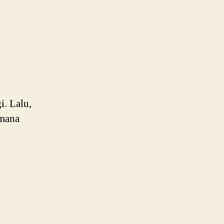
Kerja
i. Lalu,
imana