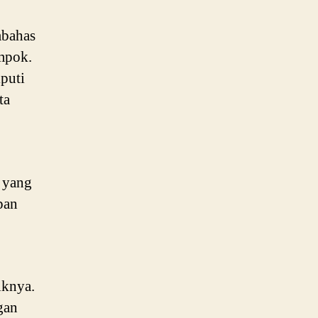
mbahas
mpok.
iputi
ta
 yang
pan
iknya.
gan