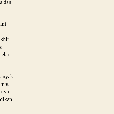
a dan
ini
.
khir
wa
gelar
banyak
mampu
knya
adikan