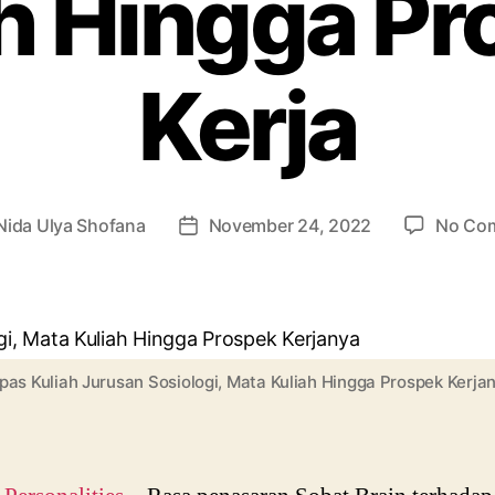
h Hingga P
Kerja
Nida Ulya Shofana
November 24, 2022
No Co
Post
r
date
pas Kuliah Jurusan Sosiologi, Mata Kuliah Hingga Prospek Kerja