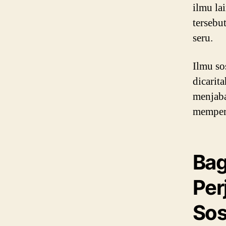
ilmu lai
tersebu
seru.
Ilmu so
dicarit
menjaba
memper
Bag
Per
Sos