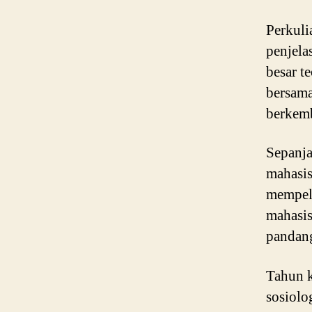
Perkuli
penjela
besar te
bersama
berkemb
Sepanja
mahasis
mempela
mahasis
pandang
Tahun k
sosiolo