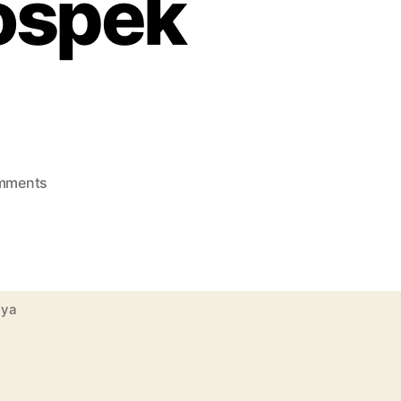
rospek
on
mments
Kupas
Kuliah
Jurusan
Sosiologi,
Mulai
nya
dari
Mata
Kuliah
Hingga
Prospek