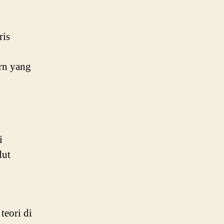
ris
rn yang
i
dut
teori di