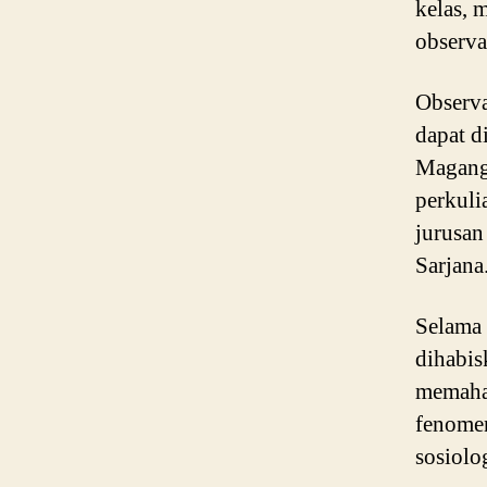
kelas, 
observa
Observa
dapat d
Magang
perkuli
jurusan
Sarjana
Selama 
dihabis
memaham
fenomen
sosiolo