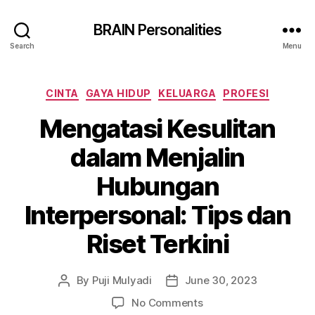
BRAIN Personalities
Search
Menu
Categories
CINTA
GAYA HIDUP
KELUARGA
PROFESI
Mengatasi Kesulitan
dalam Menjalin
Hubungan
Interpersonal: Tips dan
Riset Terkini
By
Puji Mulyadi
June 30, 2023
Post
Post
author
date
on
No Comments