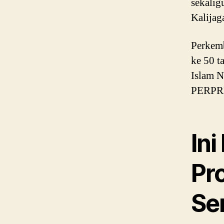
sekalig
Kalijag
Perkemb
ke 50 t
Islam N
PERPRE
In
Pro
Se