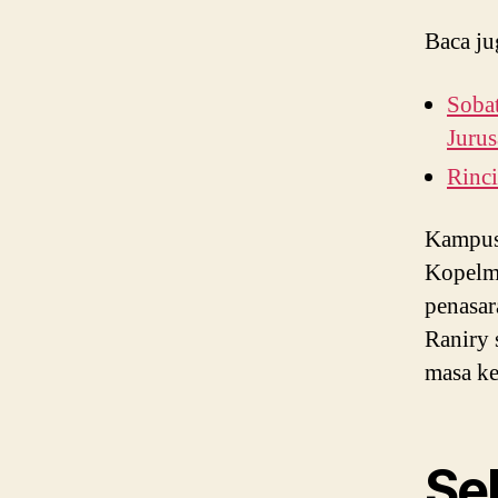
Baca ju
Sobat
Juru
Rinci
Kampus
Kopelma
penasar
Raniry 
masa ke
Se