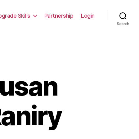
pgrade Skills
Partnership
Login
Search
rusan
Raniry