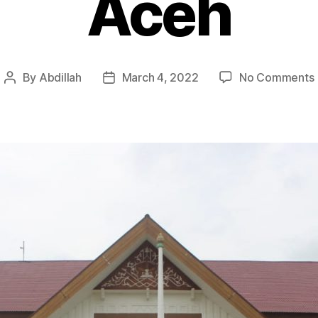
Aceh
By
Abdillah
March 4, 2022
No Comments
Post
Post
P
author
date