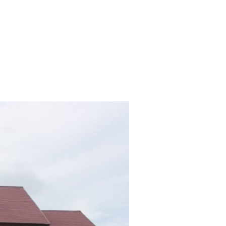
on
rofil
Semua
Jurusan
Kuliah
di
UIN
Ar
Raniry
Aceh