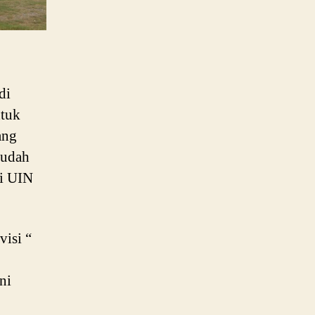
di
ntuk
ang
Sudah
ri UIN
visi “
ni