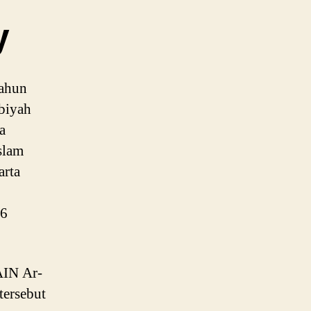
y
tahun
rbiyah
a
Islam
arta
 6
AIN Ar-
tersebut