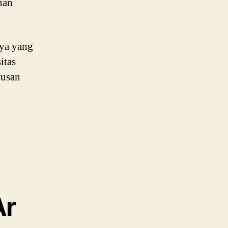
nan
nya yang
itas
tusan
Ar