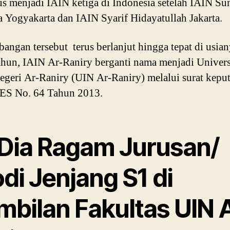
us menjadi IAIN ketiga di Indonesia setelah IAIN Su
a Yogyakarta dan IAIN Syarif Hidayatullah Jakarta.
angan tersebut terus berlanjut hingga tepat di usia
ahun, IAIN Ar-Raniry berganti nama menjadi Univers
egeri Ar-Raniry (UIN Ar-Raniry) melalui surat kepu
S No. 64 Tahun 2013.
i Dia Ragam Jurusan/
di Jenjang S1 di
mbilan Fakultas UIN 