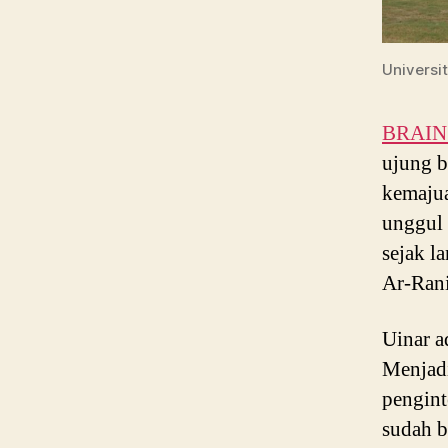
Universi
BRAIN P
ujung b
kemaju
unggul 
sejak l
Ar-Rani
Uinar a
Menjadi
pengint
sudah b