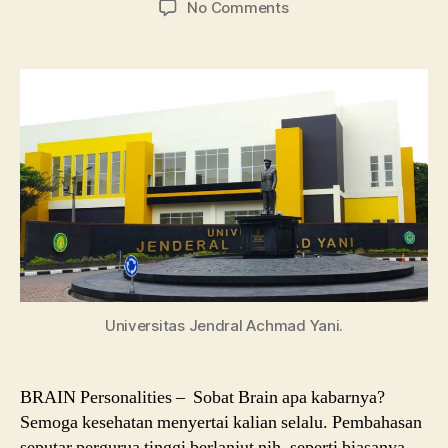
on
No Comments
Universitas
Jendral
Acmad
Yani:
Info
Jurusan
Kuliah
Universitas Jendral Achmad Yani.
BRAIN Personalities – Sobat Brain apa kabarnya?
Semoga kesehatan menyertai kalian selalu. Pembahasan
seputar pergurua tinggi berlanjut nih, seperti biasanya,