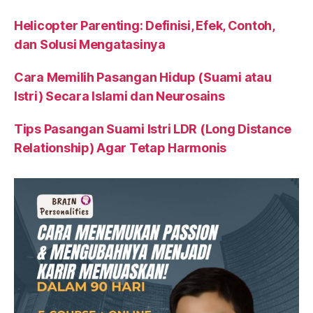
Helicopter Parenting: Definisi, Efek, Contoh,
dan Solusi Mengatasinya
Cara Memilih Pasangan Hidup (Suami atau
Istri) Secara Islami dan Neurosains
Tips Pasangan Suami Istri LDR (Long Distance
Relationship) Agar Tetap Harmonis