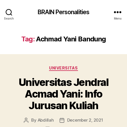
BRAIN Personalities
Search
Menu
Tag:
Achmad Yani Bandung
Categories
UNIVERSITAS
Universitas Jendral
Acmad Yani: Info
Jurusan Kuliah
By
Abdillah
December 2, 2021
Post
Post
author
date