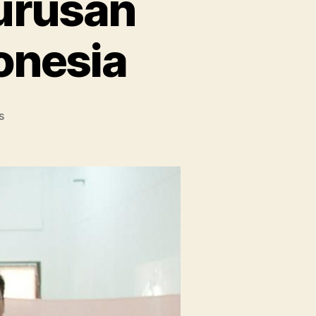
urusan
onesia
on
s
Universitas
dengan
Jurusan
Psikologi
Terbaik
Indonesia