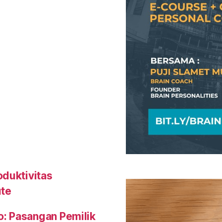
oduktivitas
ute
o: Pasangan Pemilik