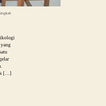
ingkat.
ikologi
a yang
satu
gelar
u.
ak […]
n