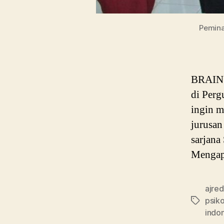
Pemina
BRAIN P
di Perg
ingin m
jurusan
sarjana
Mengapa
ajred
psiko
Tags
indo