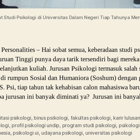
t Studi Psikologi di Universitas Dalam Negeri Tiap Tahunya Men
ersonalities – Hai sobat semua, keberadaan studi ps
uruan Tinggi punya daya tarik tersendiri bagi merek
elanjutkan kuliah. Jurusan Psikologi termasuk salah 
 di rumpun Sosial dan Humaniora (Soshum) dengan 
 S. Psi, tiap tahun tak kehabisan calon mahasiswa bar
 jurusan ini banyak diminati ya? Jurusan ini bany
itasi psikologi
,
binus psikologi
,
fakultas psikologi
,
karir lulusa
logi
,
profil psikologi undip
,
program studi psikologi
,
psikologi
nesia
,
psikologi ui
,
udayana psikologi
,
universitas psikologi