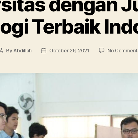
rsitas dengan J
logi Terbaik Ind
By
Abdillah
October 26, 2021
No Comment
Post
Post
author
date