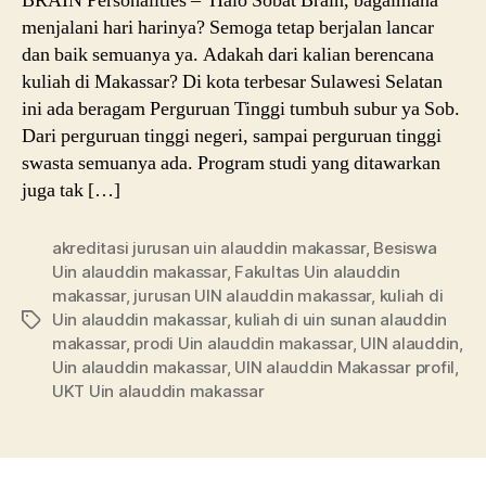
BRAIN Personalities – Halo Sobat Brain, bagaimana
menjalani hari harinya? Semoga tetap berjalan lancar
dan baik semuanya ya. Adakah dari kalian berencana
kuliah di Makassar? Di kota terbesar Sulawesi Selatan
ini ada beragam Perguruan Tinggi tumbuh subur ya Sob.
Dari perguruan tinggi negeri, sampai perguruan tinggi
swasta semuanya ada. Program studi yang ditawarkan
juga tak […]
akreditasi jurusan uin alauddin makassar
,
Besiswa
Uin alauddin makassar
,
Fakultas Uin alauddin
makassar
,
jurusan UIN alauddin makassar
,
kuliah di
Uin alauddin makassar
,
kuliah di uin sunan alauddin
Tags
makassar
,
prodi Uin alauddin makassar
,
UIN alauddin
,
Uin alauddin makassar
,
UIN alauddin Makassar profil
,
UKT Uin alauddin makassar