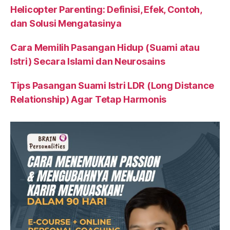
Helicopter Parenting: Definisi, Efek, Contoh,
dan Solusi Mengatasinya
Cara Memilih Pasangan Hidup (Suami atau
Istri) Secara Islami dan Neurosains
Tips Pasangan Suami Istri LDR (Long Distance
Relationship) Agar Tetap Harmonis