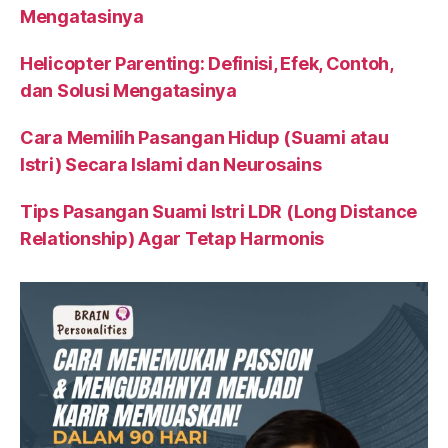
Mengatasinya
Helicopter Parenting: Definisi, Efek, Contoh,
dan Solusi Mengatasinya
Cara Memilih Pasangan Hidup (Suami atau
Istri) Secara Islami dan Neurosains
Tips Pasangan Suami Istri LDR (Long Distance
Relationship) Agar Tetap Harmonis