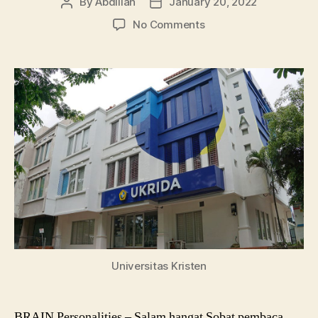
By
Abdillah
January 20, 2022
Post
Post
author
date
on
No Comments
Info
Kuliah
Ukrida,
Mulai
Jurusan
Hingga
Akreditasi
Universitas Kristen
BRAIN Personalities – Salam hangat Sobat pembaca,