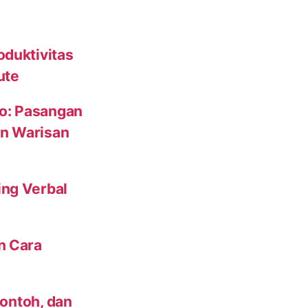
oduktivitas
ute
to: Pasangan
un Warisan
ing Verbal
n Cara
Contoh, dan