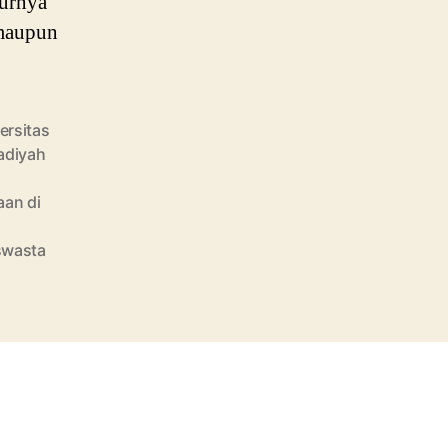
burnya
 maupun
ersitas
adiyah
aan di
 swasta