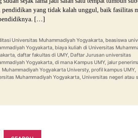
sudah sejak lama jadi salah satu tempat tumbuh su
si pendidikan yang tidak kalah unggul, baik fasilitas
pendidiknya. […]
ditasi Universitas Muhammadiyah Yogyakarta
,
beasiswa univ
mmadiyah Yogyakarta
,
biaya kuliah di Universitas Muhamm
akarta
,
daftar fakultas di UMY
,
Daftar Jurusan universitas
mmadiyah Yogyakarta
,
di mana Kampus UMY
,
jalur penerim
,
Muhammadiyah Yogyakarta Universty
,
profil kampus UMY
,
ersitas Muhammadiyah Yogyakarta
,
Universitas negeri atau