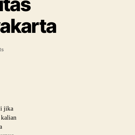
itas
akarta
on
ts
Info
Kuliah
Universitas
Muhammadiyah
Yogyakarta
 jika
kalian
a