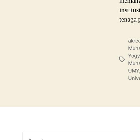
memang 
institu
tenaga 
akre
Muha
Yogy
Tags
Muha
UMY
Univ
Search