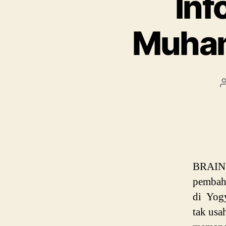
Inf
Muham
BRAIN P
pembaha
di Yogy
tak usa