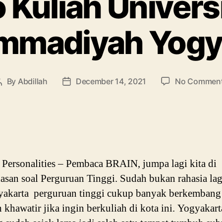
o Kuliah Univers
madiyah Yogy
By
Abdillah
December 14, 2021
No Commen
Post
Post
author
date
ersonalities – Pembaca BRAIN, jumpa lagi kita di
san soal Perguruan Tinggi. Sudah bukan rahasia lagi
akarta perguruan tinggi cukup banyak berkembang 
h khawatir jika ingin berkuliah di kota ini. Yogyakart