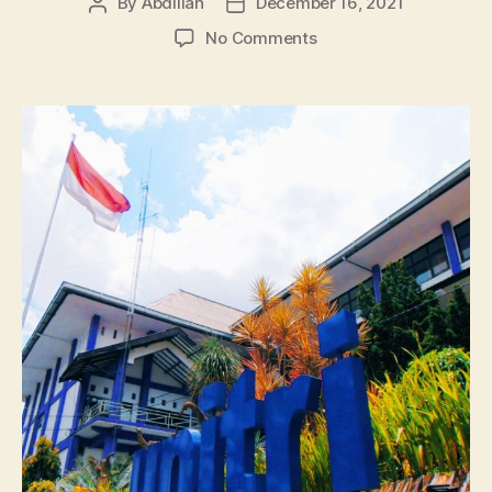
By
Abdillah
December 16, 2021
Post
Post
author
date
on
No Comments
Daftar
Jurusan
Universitas
Tribhuwana
Tunggadewi