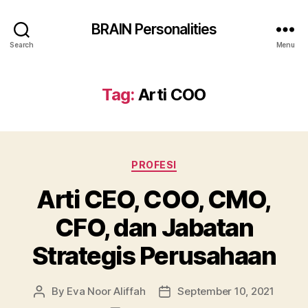
BRAIN Personalities
Search
Menu
Tag:
Arti COO
Categories
PROFESI
Arti CEO, COO, CMO,
CFO, dan Jabatan
Strategis Perusahaan
By
Eva Noor Aliffah
September 10, 2021
Post
Post
author
date