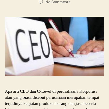
on
No Comments
Arti
CEO,
COO,
CMO,
CFO,
dan
Jabatan
Strategis
Perusahaan
Apa arti CEO dan C-Level di perusahaan? Korporasi
atau yang biasa disebut perusahaan merupakan tempat
terjadinya kegiatan produksi barang dan jasa beserta