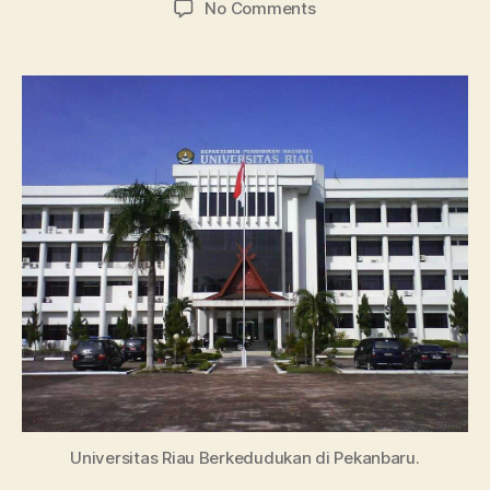
on
No Comments
Universitas
Riau,
Ini
Info
Lengkap
Pendaftaran
dan
Studinya
Universitas Riau Berkedudukan di Pekanbaru.