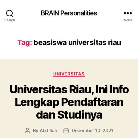
BRAIN Personalities
Search
Menu
Tag:
beasiswa universitas riau
Categories
UNIVERSITAS
Universitas Riau, Ini Info
Lengkap Pendaftaran
dan Studinya
By
Abdillah
December 10, 2021
Post
Post
author
date