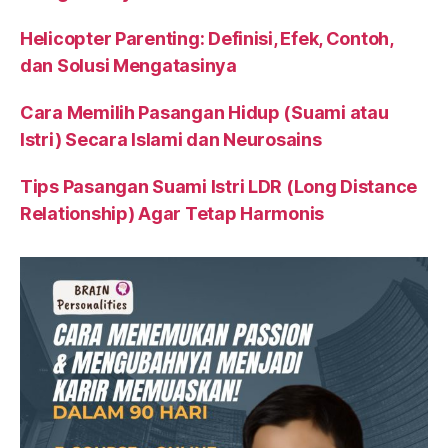
Helicopter Parenting: Definisi, Efek, Contoh,
dan Solusi Mengatasinya
Cara Memilih Pasangan Hidup (Suami atau
Istri) Secara Islami dan Neurosains
Tips Pasangan Suami Istri LDR (Long Distance
Relationship) Agar Tetap Harmonis