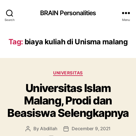
BRAIN Personalities
Search
Menu
Tag:
biaya kuliah di Unisma malang
Categories
UNIVERSITAS
Universitas Islam
Malang, Prodi dan
Beasiswa Selengkapnya
By
Abdillah
December 9, 2021
Post
Post
author
date