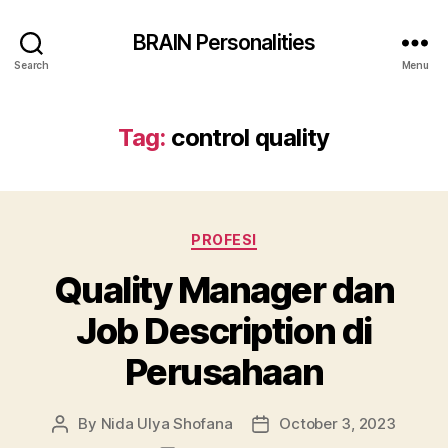
BRAIN Personalities
Search
Menu
Tag:
control quality
Categories
PROFESI
Quality Manager dan
Job Description di
Perusahaan
By
Nida Ulya Shofana
October 3, 2023
Post
Post
author
date