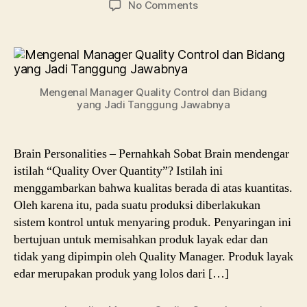
on
No Comments
Quality
Manager
dan
Job
Description
Mengenal Manager Quality Control dan Bidang
di
yang Jadi Tanggung Jawabnya
Perusahaan
Brain Personalities – Pernahkah Sobat Brain mendengar
istilah “Quality Over Quantity”? Istilah ini
menggambarkan bahwa kualitas berada di atas kuantitas.
Oleh karena itu, pada suatu produksi diberlakukan
sistem kontrol untuk menyaring produk. Penyaringan ini
bertujuan untuk memisahkan produk layak edar dan
tidak yang dipimpin oleh Quality Manager. Produk layak
edar merupakan produk yang lolos dari […]