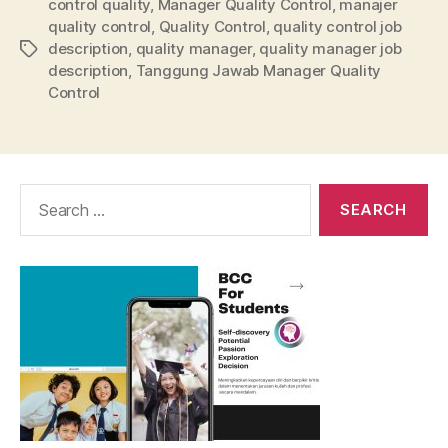
control quality
,
Manager Quality Control
,
manajer
quality control
,
Quality Control
,
quality control job
description
,
quality manager
,
quality manager job
Tags
description
,
Tanggung Jawab Manager Quality
Control
Search
for: