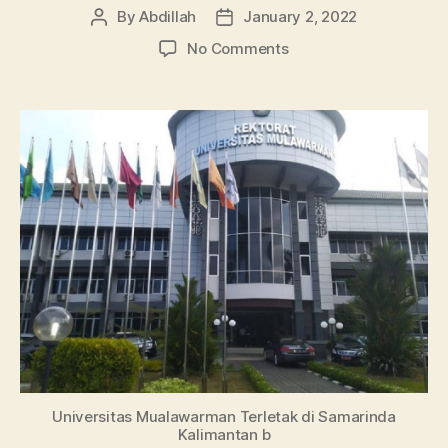
By
Abdillah
January 2, 2022
Post
Post
author
date
on
No Comments
Universitas
Mulawarman:
Dari
Jurusan
Hingga
Informasi
Beasiswanya
Universitas Mualawarman Terletak di Samarinda
Kalimantan b