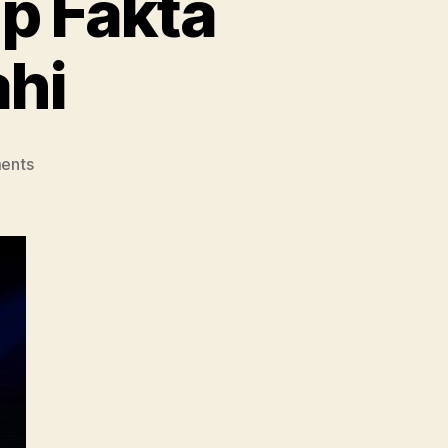
p Fakta
hi
on
ents
CEO
Uber,
Mengungkap
Fakta
Dara
Khosrowshahi