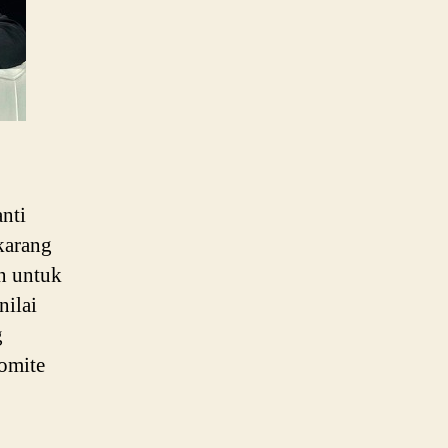
nti
ekarang
n untuk
nilai
g
omite