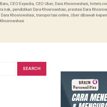
Baru
,
CEO Expedia
,
CEO Uber
,
Dara Khosrowshasi
,
hotels.c
a irak
,
pendidikan Dara Khosrowshasi
,
prestasi Dara Khosrow
l Dara Khosrowshasi
,
transportasi online
,
Uber dibawah kepe
 Khosrowshasi