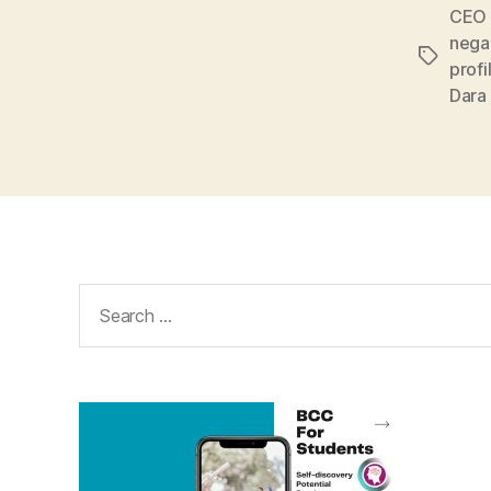
CEO 
negar
Tags
profi
Dara
Search
for: