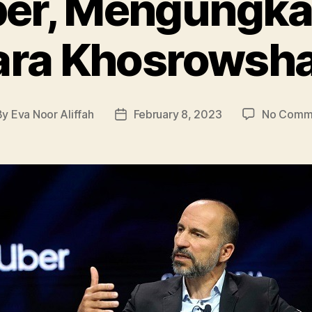
er, Mengungka
ara Khosrowsha
By
Eva Noor Aliffah
February 8, 2023
No Comm
t
Post
hor
date