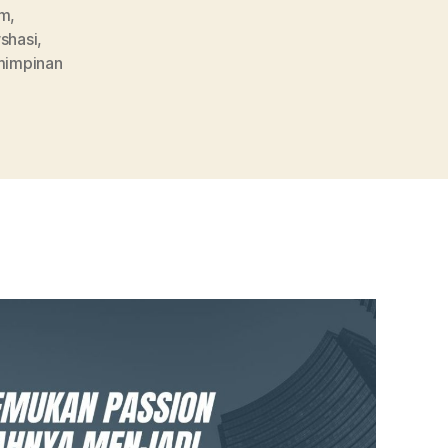
om
,
shasi
,
mimpinan