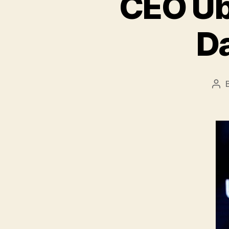
CEO Ub
D
Pos
aut