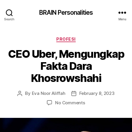
BRAIN Personalities
Search
Menu
Categories
PROFESI
CEO Uber, Mengungkap
Fakta Dara
Khosrowshahi
By
Eva Noor Aliffah
February 8, 2023
Post
Post
author
date
on
No Comments
CEO
Uber,
Mengungkap
Fakta