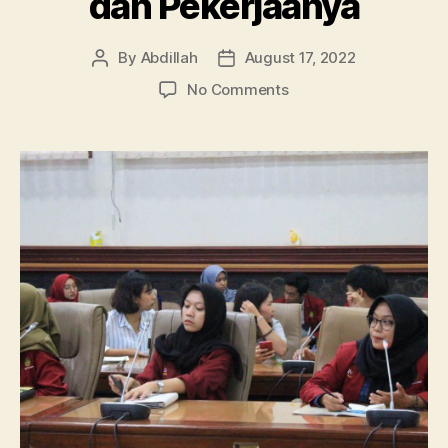
dan Pekerjaanya
By
Abdillah
August 17, 2022
Post
Post
author
date
on
No Comments
Mengenal
Apa
Itu
Jurusan
Ilmu
Pemerintahan:
Info
Kuliah,
Ruang
Lingkup,
dan
Pekerjaanya