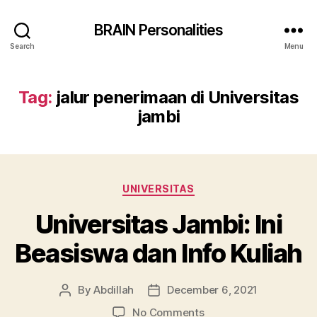
BRAIN Personalities
Search
Menu
Tag:
jalur penerimaan di Universitas
jambi
Categories
UNIVERSITAS
Universitas Jambi: Ini
Beasiswa dan Info Kuliah
By
Abdillah
December 6, 2021
Post
Post
author
date
on
No Comments