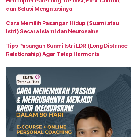
Helicopter Parenting: Definisi, Efek, Contoh,
dan Solusi Mengatasinya
Cara Memilih Pasangan Hidup (Suami atau
Istri) Secara Islami dan Neurosains
Tips Pasangan Suami Istri LDR (Long Distance
Relationship) Agar Tetap Harmonis