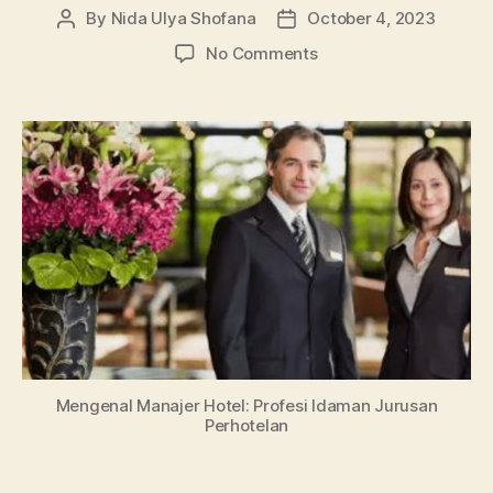
By
Nida Ulya Shofana
October 4, 2023
Post
Post
author
date
on
No Comments
Manajer
Hotel
dan
Job
Description,
Profesi
Idaman
Jurusan
Perhotelan
Mengenal Manajer Hotel: Profesi Idaman Jurusan
Perhotelan