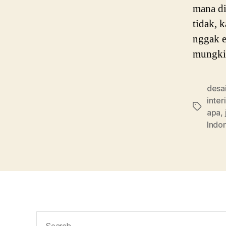
mana di
tidak, 
nggak e
mungkin
desai
inter
Tags
apa
,
Indo
Search