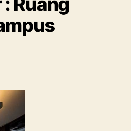
 : Ruang
Kampus
on
Jurusan
Desain
Interior
Ruang
Lingkup
dan
Daftar