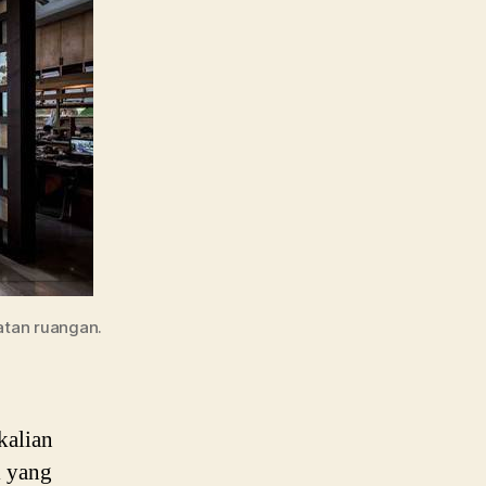
Kampus
Terbaiknya
aatan ruangan.
kalian
l yang