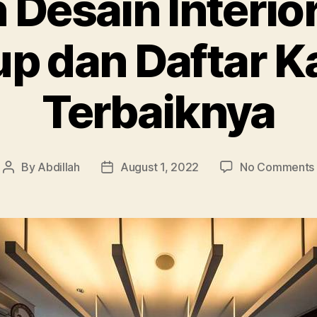
 Desain Interior
up dan Daftar 
Terbaiknya
By
Abdillah
August 1, 2022
No Comments
Post
Post
author
date
: