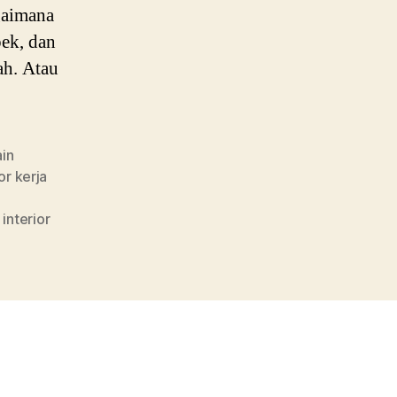
gaimana
pek, dan
ah. Atau
ain
or kerja
interior