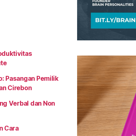
oduktivitas
ute
o: Pasangan Pemilik
an Cirebon
ng Verbal dan Non
n Cara