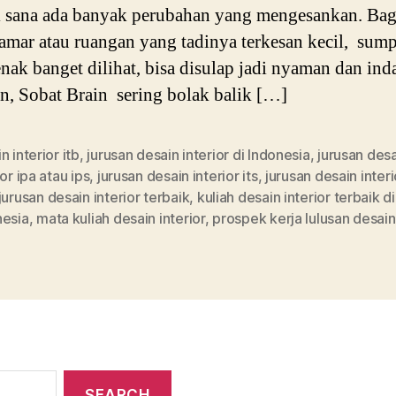
 sana ada banyak perubahan yang mengesankan. Ba
kamar atau ruangan yang tadinya terkesan kecil, sum
nak banget dilihat, bisa disulap jadi nyaman dan ind
, Sobat Brain sering bolak balik […]
n interior itb
,
jurusan desain interior di Indonesia
,
jurusan des
ior ipa atau ips
,
jurusan desain interior its
,
jurusan desain interi
jurusan desain interior terbaik
,
kuliah desain interior terbaik di
nesia
,
mata kuliah desain interior
,
prospek kerja lulusan desain 