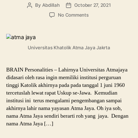
By
Abdillah
October 27, 2021
Post
Post
author
date
on
No Comments
Mengenal
Universitas
Atma
Jaya,
Universitas Khatolik Atma Jaya Jakrta
Kampus
Swasta
Berdaya
Saing
BRAIN Personalities – Lahirnya Universitas Atmajaya
Unggul
didasari oleh rasa ingin memiliki institusi perguruan
tinggi Katolik akhirnya pada pada tanggal 1 juni 1960
tercetuslah lewat rapat Uskup se-Jawa. Kemudian
institusi ini terus mengalami pengembangan sampai
akhirnya lahir nama yayasan Atma Jaya. Oh iya sob,
nama Atma Jaya sendiri berarti roh yang jaya. Dengan
nama Atma Jaya […]