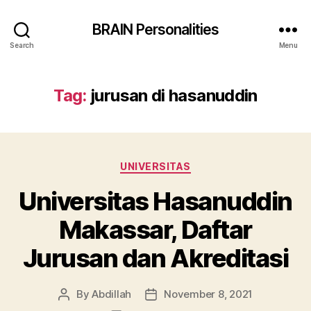
BRAIN Personalities
Search
Menu
Tag:
jurusan di hasanuddin
Categories
UNIVERSITAS
Universitas Hasanuddin
Makassar, Daftar
Jurusan dan Akreditasi
By
Abdillah
November 8, 2021
Post
Post
author
date