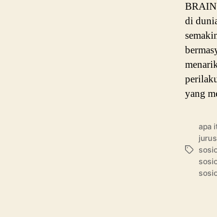
BRAIN P
di duni
semakin
bermasy
menarik
perilak
yang m
apa i
jurus
sosio
Tags
sosio
sosio