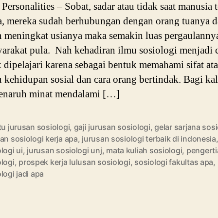
ersonalities – Sobat, sadar atau tidak saat manusia t
a, mereka sudah berhubungan dengan orang tuanya 
 meningkat usianya maka semakin luas pergaulanny
arakat pula. Nah kehadiran ilmu sosiologi menjadi
 dipelajari karena sebagai bentuk memahami sifat at
u kehidupan sosial dan cara orang bertindak. Bagi ka
enaruh minat mendalami […]
tu jurusan sosiologi
,
gaji jurusan sosiologi
,
gelar sarjana sosi
an sosiologi kerja apa
,
jurusan sosiologi terbaik di indonesia
logi ui
,
jurusan sosiologi unj
,
mata kuliah sosiologi
,
pengerti
logi
,
prospek kerja lulusan sosiologi
,
sosiologi fakultas apa
,
logi jadi apa