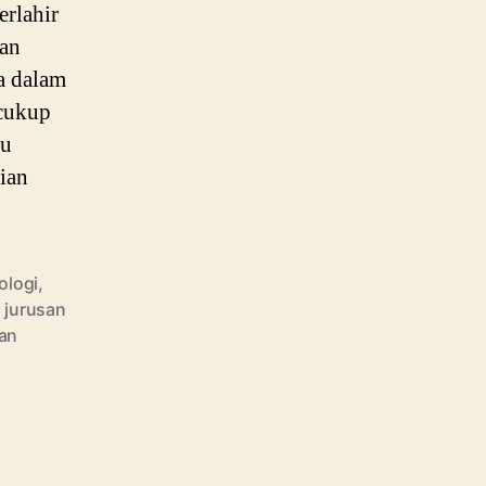
Kerja
erlahir
Lulusannya
dan
a dalam
 cukup
au
lian
ologi
,
,
jurusan
an