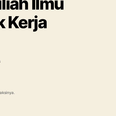
liah Ilmu
k Kerja
on
s
Info
Seputar
Jurusan
Kuliah
Ilmu
aksinya.
Sosiologi
dan
Prospek