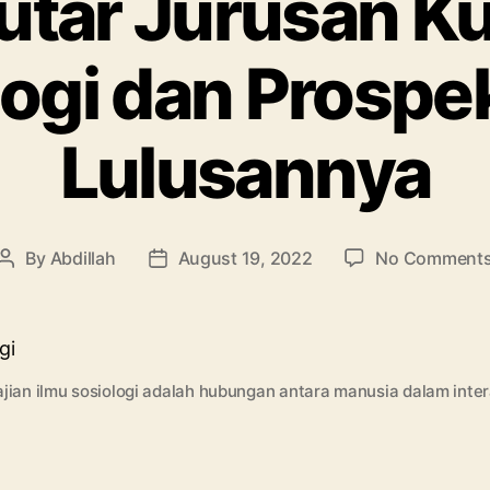
utar Jurusan Ku
ogi dan Prospe
Lulusannya
By
Abdillah
August 19, 2022
No Comment
Post
Post
author
date
ajian ilmu sosiologi adalah hubungan antara manusia dalam inter