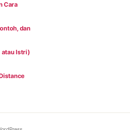
n Cara
Contoh, dan
tau Istri)
 Distance
ordPress