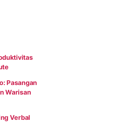
oduktivitas
ute
to: Pasangan
un Warisan
ing Verbal