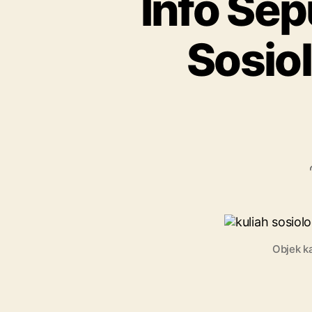
Info Sep
Sosiol
Objek k