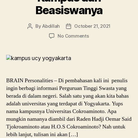
Beasiswanya
By
Abdillah
October 21, 2021
Post
Post
author
date
on
No Comments
Universitas
Cokroaminoto
Yogyakarta,
Profil
Kampus
dan
BRAIN Personalities – Di pembahasan kali ini penulis
Beasiswanya
ingin berbagi informasi Perguruan Tinggi Swasta yang
berada di dalam negeri. Salah satu yang akan kita bahas
adalah universitas yang terdapat di Yogyakarta. Yups
nama kampusnya Universitas Cokroaminoto. Apa
mungkin namanya diambil dari Raden Hadji Oemar Said
Tjokroaminoto atau H.O.S Cokroaminoto? Nah untuk
lebih lanjut, tulisan ini akan […]