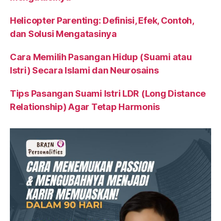
Helicopter Parenting: Definisi, Efek, Contoh,
dan Solusi Mengatasinya
Cara Memilih Pasangan Hidup (Suami atau
Istri) Secara Islami dan Neurosains
Tips Pasangan Suami Istri LDR (Long Distance
Relationship) Agar Tetap Harmonis