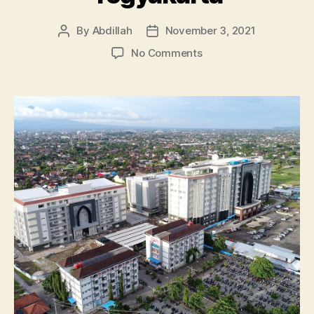
By
Abdillah
November 3, 2021
Post
Post
author
date
on
No Comments
Universitas
Ahmad
Dahlan,
Kampus
dengan
Program
Studi
Unggulan
Yogyakarta