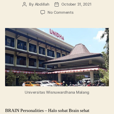
By
Abdillah
October 31, 2021
Post
Post
author
date
on
No Comments
Profil
lengkap
Jurusan
dan
Akreditasi
di
Universitas
Wisnuwardhana
Universitas Wisnuwardhana Malang
BRAIN Personalities – Halo sobat Brain sehat