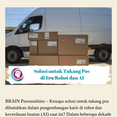
untuk
Tukang
Pos
di
Era
Robot
dan
AI
BRAIN Personalities – Kenapa solusi untuk tukang pos
dibutuhkan dalam pengembangan karir di robot dan
kecerdasan buatan (AI) saat ini? Dalam beberapa dekade