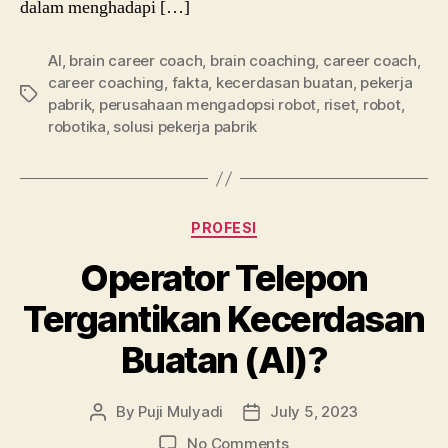
dalam menghadapi […]
AI
,
brain career coach
,
brain coaching
,
career coach
,
career coaching
,
fakta
,
kecerdasan buatan
,
pekerja
Tags
pabrik
,
perusahaan mengadopsi robot
,
riset
,
robot
,
robotika
,
solusi pekerja pabrik
Categories
PROFESI
Operator Telepon
Tergantikan Kecerdasan
Buatan (AI)?
By
Puji Mulyadi
July 5, 2023
Post
Post
author
date
on
No Comments