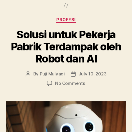
Categories
PROFESI
Solusi untuk Pekerja
Pabrik Terdampak oleh
Robot dan AI
By
Puji Mulyadi
July 10, 2023
Post
Post
author
date
on
No Comments
Solusi
untuk
Pekerja
Pabrik
Terdampak
oleh
Robot