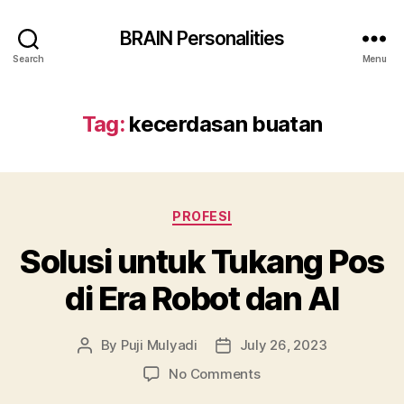
BRAIN Personalities
Search
Menu
Tag:
kecerdasan buatan
Categories
PROFESI
Solusi untuk Tukang Pos
di Era Robot dan AI
By
Puji Mulyadi
July 26, 2023
Post
Post
author
date
on
No Comments
Solusi