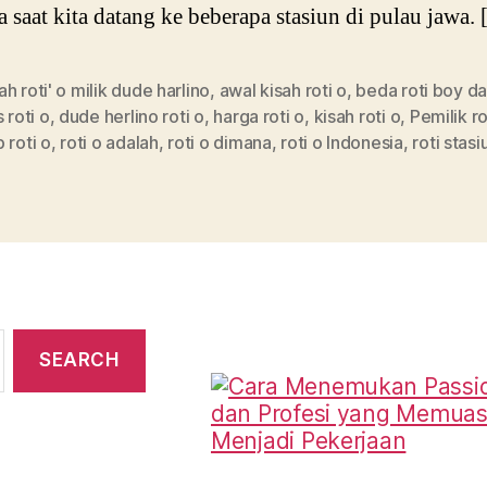
a saat kita datang ke beberapa stasiun di pulau jawa.
h roti' o milik dude harlino
,
awal kisah roti o
,
beda roti boy da
s roti o
,
dude herlino roti o
,
harga roti o
,
kisah roti o
,
Pemilik ro
 roti o
,
roti o adalah
,
roti o dimana
,
roti o Indonesia
,
roti stasi