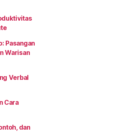
oduktivitas
ute
to: Pasangan
n Warisan
ng Verbal
n Cara
Contoh, dan