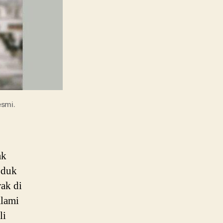
smi.
ak
oduk
rak di
alami
li