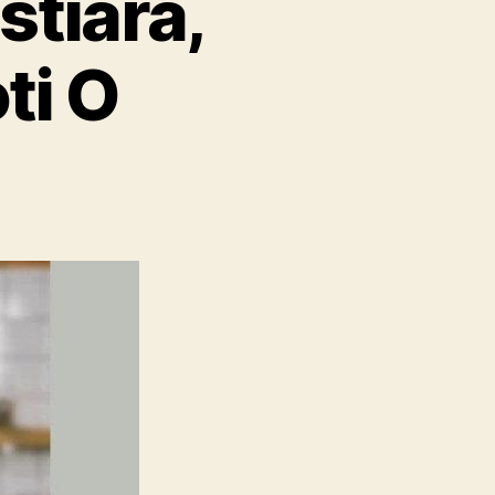
stiara,
ti O
on
Cerita
Sukses
Dita
Destiara,
Pebisnis
Kuliner
Roti
O