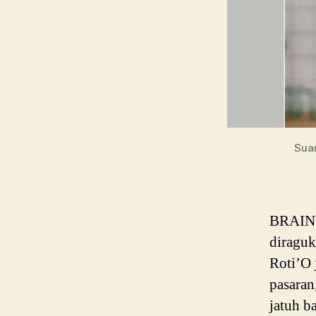
Sua
BRAIN P
diraguk
Roti’O 
pasaran
jatuh b