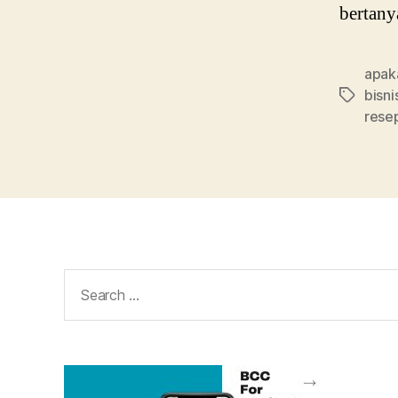
bertany
apaka
bisni
Tags
resep
Search
for: