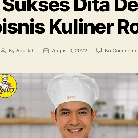
 Sukses Dita De
isnis Kuliner Ro
By
Abdillah
August 3, 2022
No Comments
Post
Post
author
date