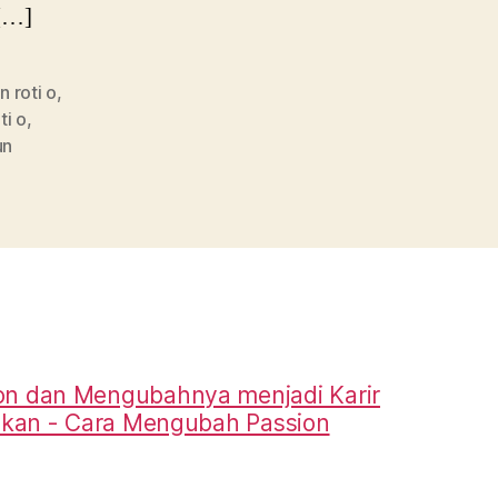
 […]
n roti o
,
ti o
,
un