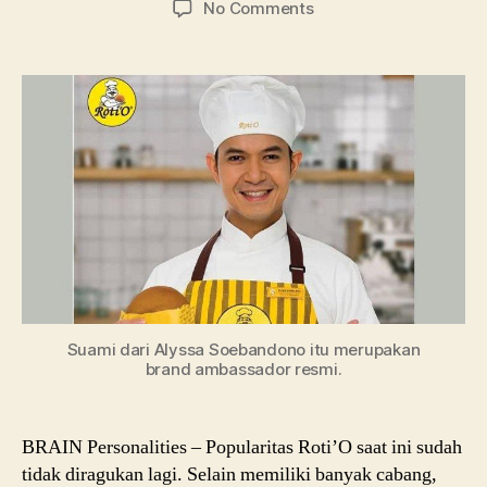
on
No Comments
Cerita
Sukses
Dita
Destiara,
Pebisnis
Kuliner
Roti
O
Suami dari Alyssa Soebandono itu merupakan
brand ambassador resmi.
BRAIN Personalities – Popularitas Roti’O saat ini sudah
tidak diragukan lagi. Selain memiliki banyak cabang,