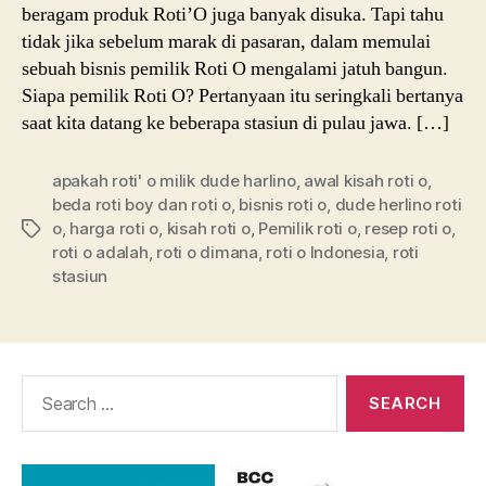
beragam produk Roti’O juga banyak disuka. Tapi tahu
tidak jika sebelum marak di pasaran, dalam memulai
sebuah bisnis pemilik Roti O mengalami jatuh bangun.
Siapa pemilik Roti O? Pertanyaan itu seringkali bertanya
saat kita datang ke beberapa stasiun di pulau jawa. […]
apakah roti' o milik dude harlino
,
awal kisah roti o
,
beda roti boy dan roti o
,
bisnis roti o
,
dude herlino roti
o
,
harga roti o
,
kisah roti o
,
Pemilik roti o
,
resep roti o
,
Tags
roti o adalah
,
roti o dimana
,
roti o Indonesia
,
roti
stasiun
Search
for: