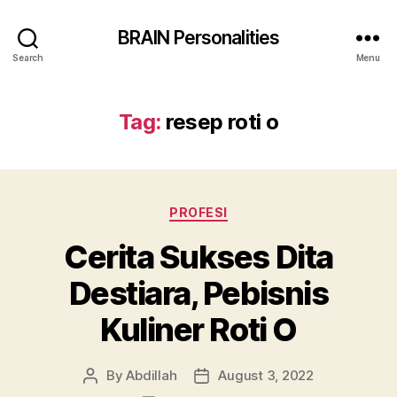
BRAIN Personalities
Search
Menu
Tag:
resep roti o
Categories
PROFESI
Cerita Sukses Dita
Destiara, Pebisnis
Kuliner Roti O
By
Abdillah
August 3, 2022
Post
Post
author
date