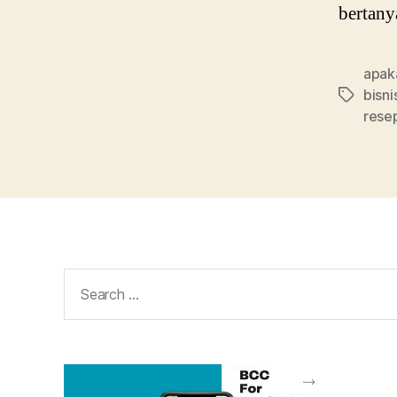
bertany
apaka
bisni
Tags
resep
Search
for: