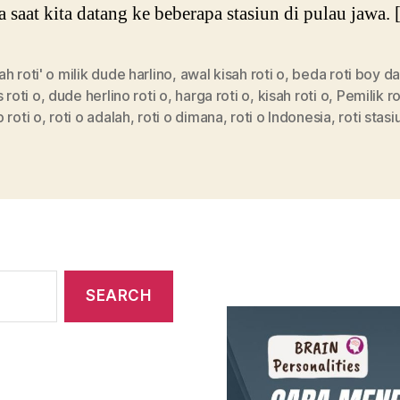
a saat kita datang ke beberapa stasiun di pulau jawa.
h roti' o milik dude harlino
,
awal kisah roti o
,
beda roti boy da
s roti o
,
dude herlino roti o
,
harga roti o
,
kisah roti o
,
Pemilik ro
 roti o
,
roti o adalah
,
roti o dimana
,
roti o Indonesia
,
roti stasi