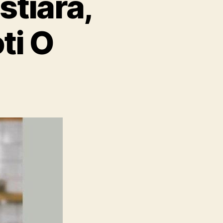
stiara,
ti O
on
Cerita
Sukses
Dita
Destiara,
Pebisnis
Kuliner
Roti
O