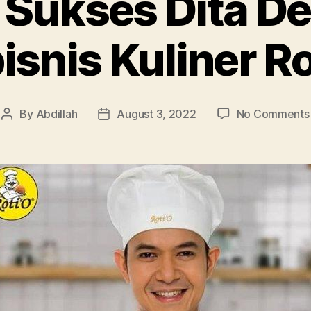
 Sukses Dita De
isnis Kuliner Ro
By
Abdillah
August 3, 2022
No Comments
Post
Post
author
date