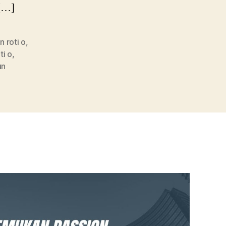
 […]
n roti o
,
ti o
,
un