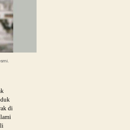
smi.
ak
oduk
rak di
alami
li