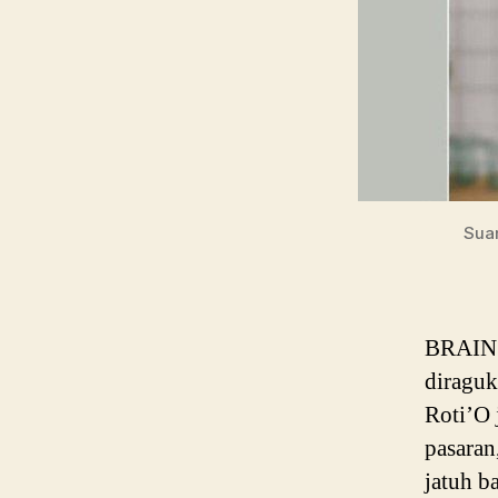
Sua
BRAIN P
diraguk
Roti’O 
pasaran
jatuh b