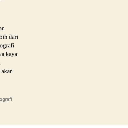
an
bih dari
ografi
ya kaya
h
i akan
ografi