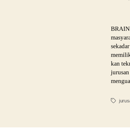
BRAIN P
masyara
sekadar
memilik
kan tek
jurusan
mengua
jurus
Tags