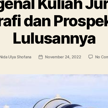
enal Kuliah Ju
afi dan Prospe
Lulusannya
Nida Ulya Shofana
November 24, 2022
No Co
Post
r
date