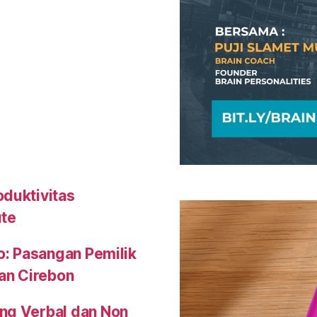
oduktivitas
ute
o: Pasangan Pemilik
an Cirebon
ng Verbal dan Non