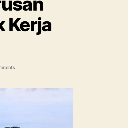
rusan
k Kerja
on
mments
Mengenal
Kuliah
Jurusan
Fotografi
dan
Prospek
Kerja
Lulusannya