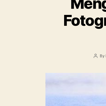
Meng
Fotogr
By
Post
autho