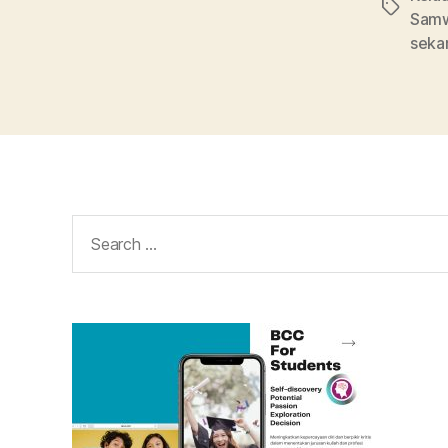
Tags
Sam
seka
Search
for: