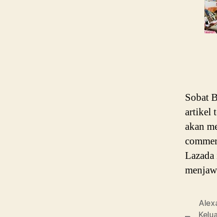
Sobat B
artikel
akan me
commerc
Lazada 
menjawa
Alex
Kelu