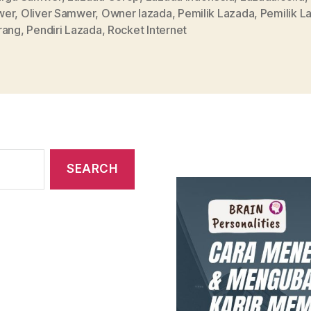
wer
,
Oliver Samwer
,
Owner lazada
,
Pemilik Lazada
,
Pemilik L
rang
,
Pendiri Lazada
,
Rocket Internet