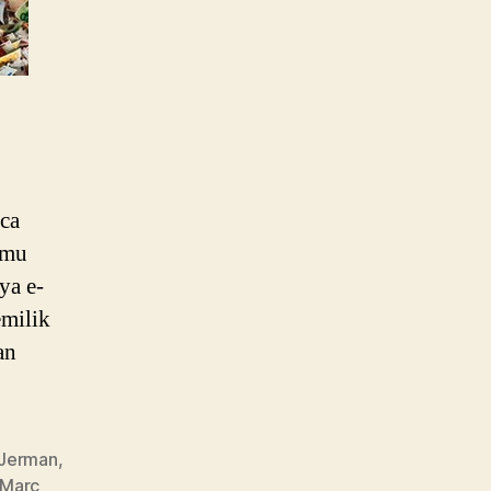
ca
amu
ya e-
emilik
an
Jerman
,
Marc