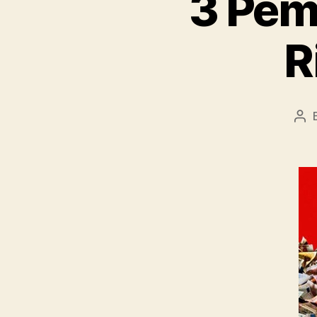
3 Pemi
R
Pos
aut