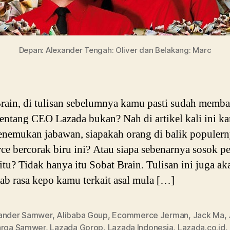
Depan: Alexander Tengah: Oliver dan Belakang: Marc
rain, di tulisan sebelumnya kamu pasti sudah memba
 tentang CEO Lazada bukan? Nah di artikel kali ini k
nemukan jabawan, siapakah orang di balik populern
e bercorak biru ini? Atau siapa sebenarnya sosok p
itu? Tidak hanya itu Sobat Brain. Tulisan ini juga ak
b rasa kepo kamu terkait asal mula […]
ander Samwer
,
Alibaba Goup
,
Ecommerce Jerman
,
Jack Ma
,
arga Samwer
,
Lazada Gorop
,
Lazada Indonesia
,
Lazada.co.id
,