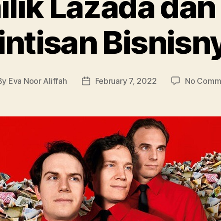
lik Lazada dan
intisan Bisnisn
By
Eva Noor Aliffah
February 7, 2022
No Comm
t
Post
hor
date