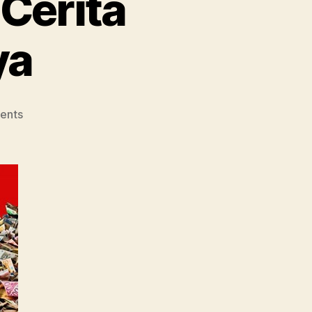
 Cerita
ya
on
ents
3
Pemilik
Lazada
dan
Cerita
Rintisan
Bisnisnya