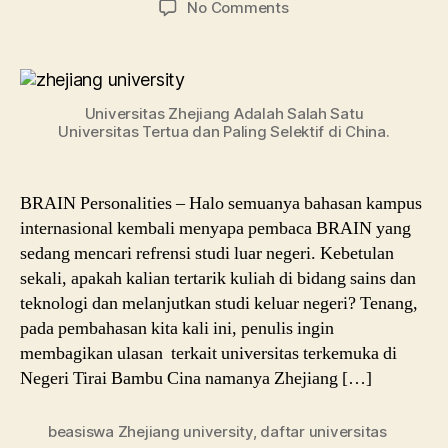
on
No Comments
Zhejiang
University:
Jurusan
dan
Universitas Zhejiang Adalah Salah Satu
Beasiswa
Universitas Tertua dan Paling Selektif di China.
Kuliah
di
Cina
BRAIN Personalities – Halo semuanya bahasan kampus
internasional kembali menyapa pembaca BRAIN yang
sedang mencari refrensi studi luar negeri. Kebetulan
sekali, apakah kalian tertarik kuliah di bidang sains dan
teknologi dan melanjutkan studi keluar negeri? Tenang,
pada pembahasan kita kali ini, penulis ingin
membagikan ulasan terkait universitas terkemuka di
Negeri Tirai Bambu Cina namanya Zhejiang […]
beasiswa Zhejiang university
,
daftar universitas