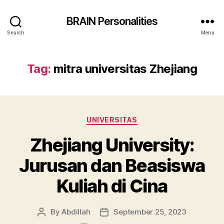
BRAIN Personalities
Search
Menu
Tag:
mitra universitas Zhejiang
Categories
UNIVERSITAS
Zhejiang University:
Jurusan dan Beasiswa
Kuliah di Cina
By
Abdillah
September 25, 2023
Post
Post
author
date