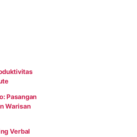
oduktivitas
ute
to: Pasangan
un Warisan
ing Verbal