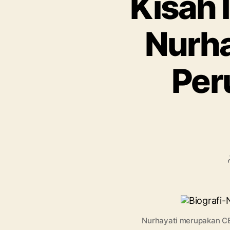
Kisah 
Nurha
Per
Nurhayati merupakan CEO