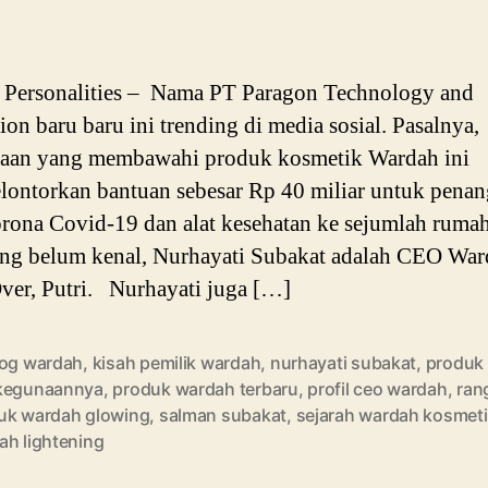
Personalities – Nama PT Paragon Technology and
ion baru baru ini trending di media sosial. Pasalnya,
haan yang membawahi produk kosmetik Wardah ini
ontorkan bantuan sebesar Rp 40 miliar untuk pena
orona Covid-19 dan alat kesehatan ke sejumlah rumah
ng belum kenal, Nurhayati Subakat adalah CEO War
er, Putri. Nurhayati juga […]
log wardah
,
kisah pemilik wardah
,
nurhayati subakat
,
produk
kegunaannya
,
produk wardah terbaru
,
profil ceo wardah
,
ran
uk wardah glowing
,
salman subakat
,
sejarah wardah kosmet
ah lightening