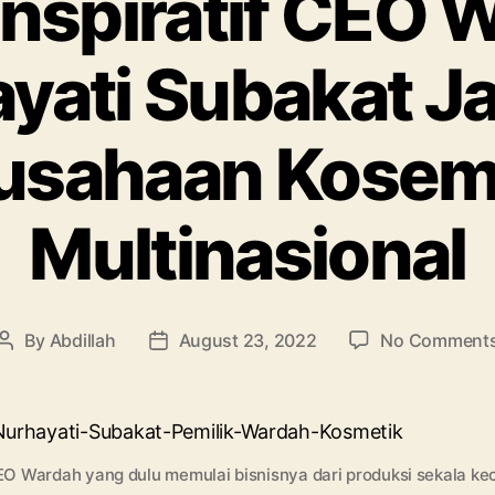
Inspiratif CEO 
yati Subakat J
usahaan Kosem
Multinasional
By
Abdillah
August 23, 2022
No Comment
Post
Post
author
date
 Wardah yang dulu memulai bisnisnya dari produksi sekala kec