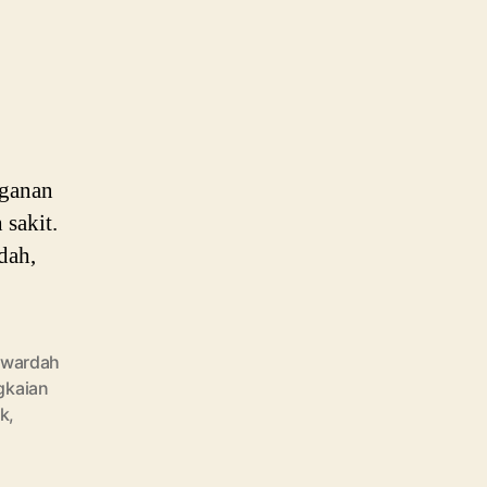
Subakat
Jadikan
Perusahaan
Kosemetik
Multinasional
nganan
 sakit.
dah,
 wardah
gkaian
ik
,