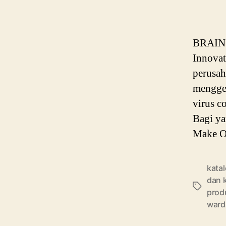
BRAIN 
Innovat
perusa
menggel
virus c
Bagi ya
Make Ov
kata
dan 
Tags
prod
ward