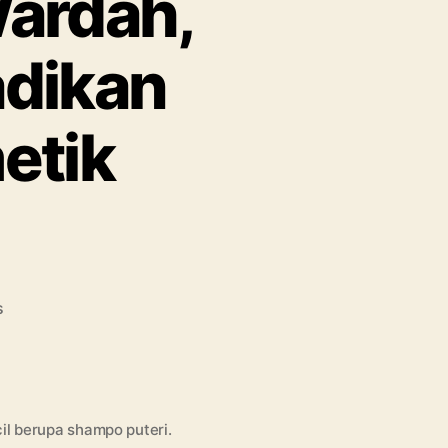
Wardah,
adikan
etik
on
s
Kisah
Inspiratif
CEO
Wardah,
Nurhayati
il berupa shampo puteri.