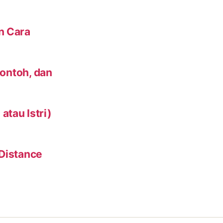
n Cara
Contoh, dan
tau Istri)
 Distance