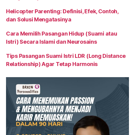
Helicopter Parenting: Definisi, Efek, Contoh,
dan Solusi Mengatasinya
Cara Memilih Pasangan Hidup (Suami atau
Istri) Secara Islami dan Neurosains
Tips Pasangan Suami Istri LDR (Long Distance
Relationship) Agar Tetap Harmonis