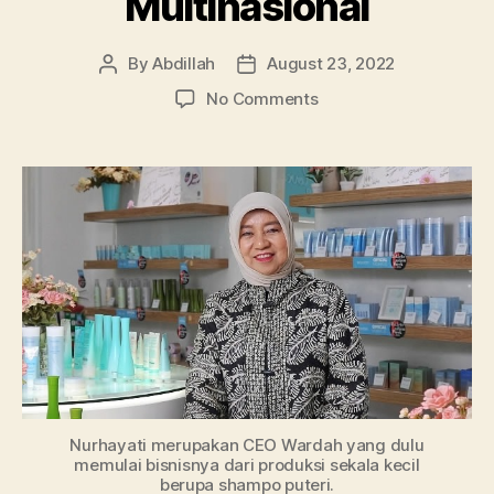
Multinasional
By
Abdillah
August 23, 2022
Post
Post
author
date
on
No Comments
Kisah
Inspiratif
CEO
Wardah,
Nurhayati
Subakat
Jadikan
Perusahaan
Kosemetik
Multinasional
Nurhayati merupakan CEO Wardah yang dulu
memulai bisnisnya dari produksi sekala kecil
berupa shampo puteri.