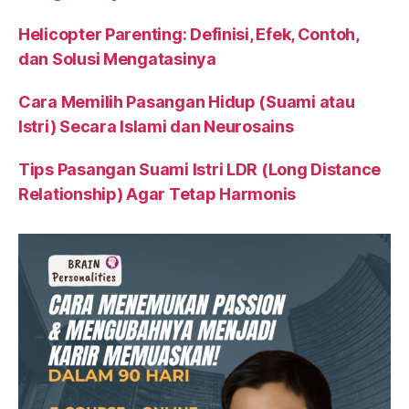
Helicopter Parenting: Definisi, Efek, Contoh,
dan Solusi Mengatasinya
Cara Memilih Pasangan Hidup (Suami atau
Istri) Secara Islami dan Neurosains
Tips Pasangan Suami Istri LDR (Long Distance
Relationship) Agar Tetap Harmonis