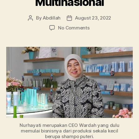
Multinasional
By
Abdillah
August 23, 2022
Post
Post
author
date
on
No Comments
Kisah
Inspiratif
CEO
Wardah,
Nurhayati
Subakat
Jadikan
Perusahaan
Kosemetik
Multinasional
Nurhayati merupakan CEO Wardah yang dulu
memulai bisnisnya dari produksi sekala kecil
berupa shampo puteri.