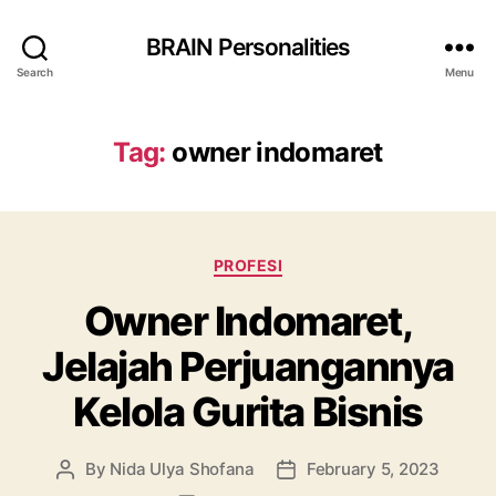
BRAIN Personalities
Search
Menu
Tag:
owner indomaret
Categories
PROFESI
Owner Indomaret,
Jelajah Perjuangannya
Kelola Gurita Bisnis
By
Nida Ulya Shofana
February 5, 2023
Post
Post
author
date