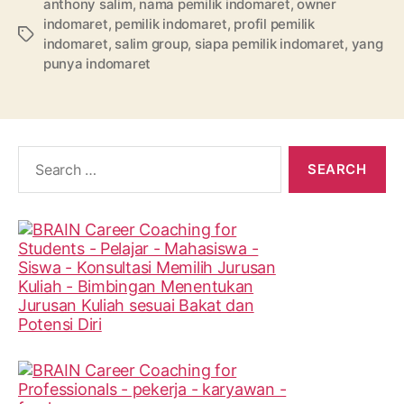
anthony salim
,
nama pemilik indomaret
,
owner
indomaret
,
pemilik indomaret
,
profil pemilik
Tags
indomaret
,
salim group
,
siapa pemilik indomaret
,
yang
punya indomaret
Search
for: