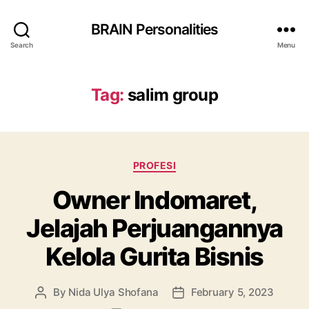
BRAIN Personalities
Search
Menu
Tag:
salim group
Categories
PROFESI
Owner Indomaret,
Jelajah Perjuangannya
Kelola Gurita Bisnis
By
Nida Ulya Shofana
February 5, 2023
Post
Post
author
date