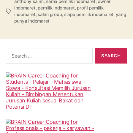
anthony salim
,
nama pemilik indomaret
,
owner
indomaret
,
pemilik indomaret
,
profil pemilik
Tags
indomaret
,
salim group
,
siapa pemilik indomaret
,
yang
punya indomaret
Search
for: