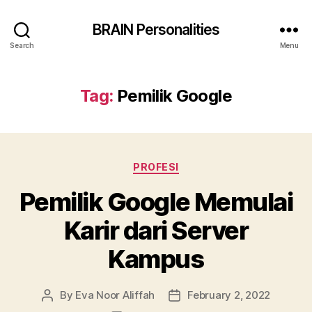
BRAIN Personalities
Search
Menu
Tag:
Pemilik Google
Categories
PROFESI
Pemilik Google Memulai
Karir dari Server
Kampus
By
Eva Noor Aliffah
February 2, 2022
Post
Post
author
date