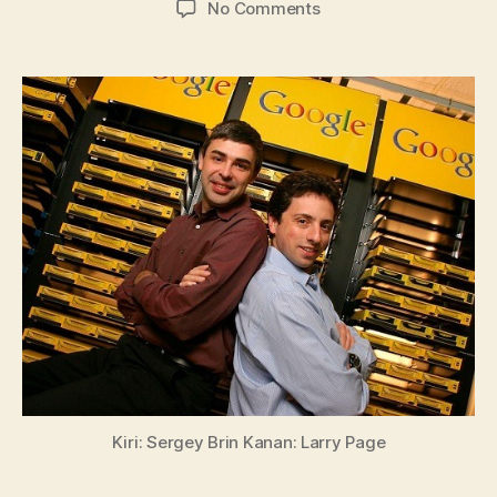
on
No Comments
Pemilik
Google
Memulai
Karir
dari
Server
Kampus
Kiri: Sergey Brin Kanan: Larry Page