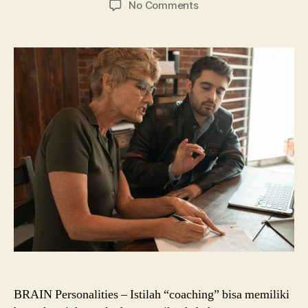
on
No Comments
Apa
Itu
Coaching?
Inilah
Tujuan,
Manfaat,
dan
6
Prinsip
Pentingnya
BRAIN Personalities – Istilah “coaching” bisa memiliki