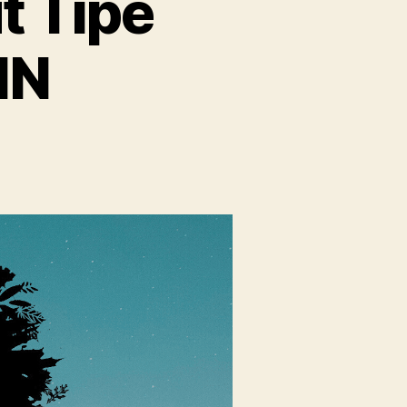
t Tipe
IN
n
akna
nta
nurut
pe
pribadian
RAIN