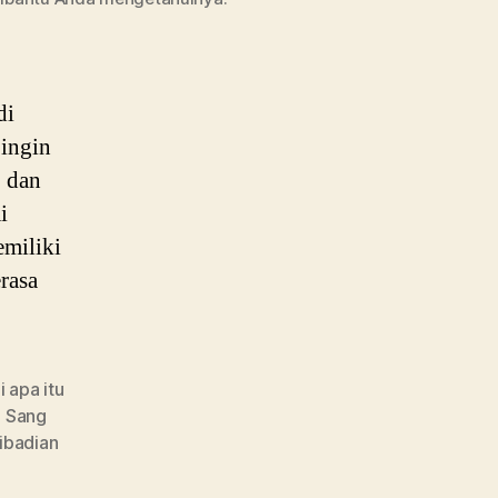
di
 ingin
 dan
i
emiliki
rasa
apa itu
,
Sang
ibadian