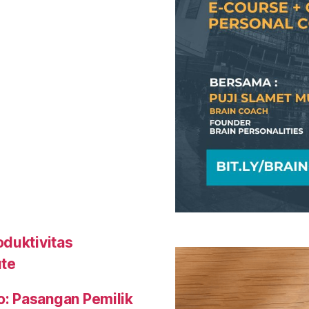
oduktivitas
ute
o: Pasangan Pemilik