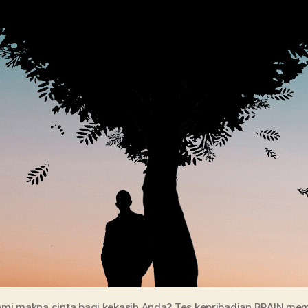
i makna cinta bagi kekasih Anda? Tes kepribadian BRAIN me