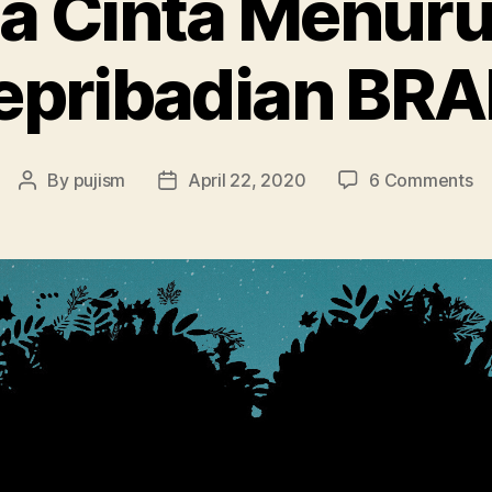
 Cinta Menuru
epribadian BRA
o
By
pujism
April 22, 2020
6 Comments
Post
Post
M
author
date
Ci
Me
Ti
Ke
B