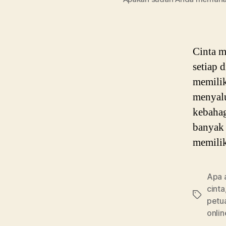
Cinta m
setiap d
memilik
menyalu
kebahag
banyak 
memili
Apa a
cinta
Tags
petu
onlin