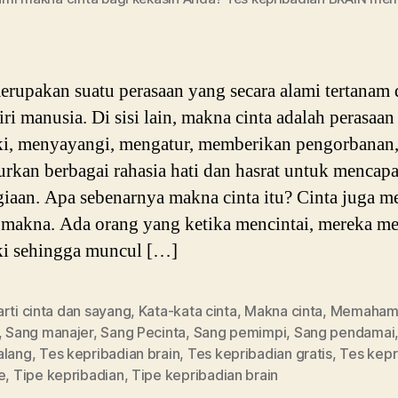
erupakan suatu perasaan yang secara alami tertanam 
iri manusia. Di sisi lain, makna cinta adalah perasaan
i, menyayangi, mengatur, memberikan pengorbanan,
rkan berbagai rahasia hati dan hasrat untuk mencapa
iaan. Apa sebenarnya makna cinta itu? Cinta juga m
makna. Ada orang yang ketika mencintai, mereka me
ki sehingga muncul […]
rti cinta dan sayang
,
Kata-kata cinta
,
Makna cinta
,
Memahami 
,
Sang manajer
,
Sang Pecinta
,
Sang pemimpi
,
Sang pendamai
alang
,
Tes kepribadian brain
,
Tes kepribadian gratis
,
Tes kepr
e
,
Tipe kepribadian
,
Tipe kepribadian brain