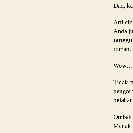
Dan, ka
Arti ci
Anda ju
tanggu
romanti
Wow… Ap
Tidak c
pengorb
belahan
Ombak l
Menakj