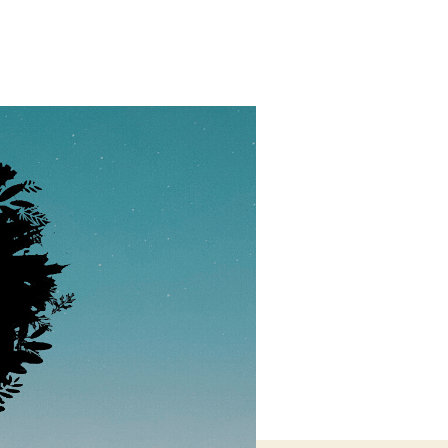
n
akna
nta
nurut
pe
pribadian
RAIN