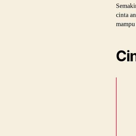
Semakin
cinta a
mampu l
Ci