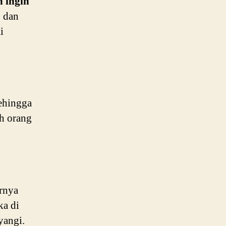
n ingin
 dan
i
ehingga
eh orang
rnya
ka di
yangi.