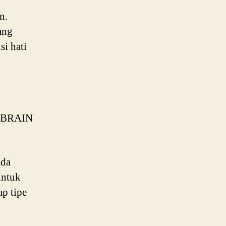
n.
ang
si hati
an BRAIN
nda
untuk
ap tipe