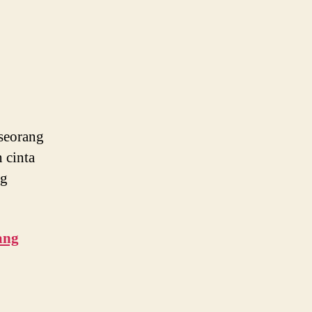
seorang
 cinta
ng
ang