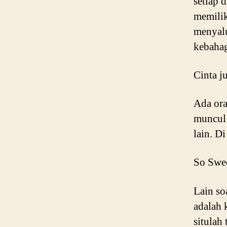
setiap d
memilik
menyalu
kebahag
Cinta j
Ada ora
muncu
lain. Di
So Swe
Lain so
adalah 
situlah