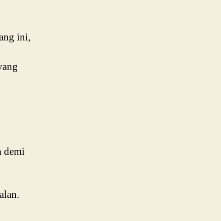
ang ini,
 yang
n
demi
alan.