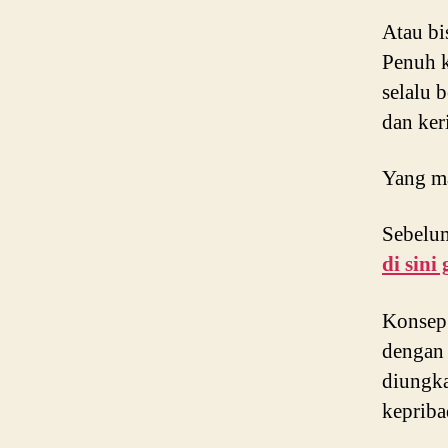
Atau bi
Penuh k
selalu 
dan ke
Yang ma
Sebelum
di sini 
Konsep
denga
diungka
keprib