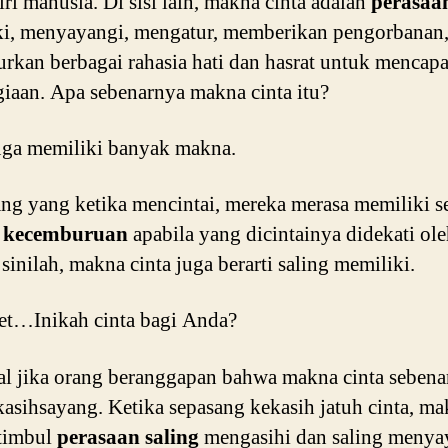
iri manusia. Di sisi lain, makna cinta adalah
perasaa
i, menyayangi, mengatur, memberikan pengorbanan,
rkan berbagai rahasia hati dan hasrat untuk mencapa
iaan. Apa sebenarnya makna cinta itu?
uga memiliki banyak makna.
ng yang ketika mencintai, mereka merasa memiliki s
l
kecemburuan
apabila yang dicintainya didekati ol
 sinilah, makna cinta juga berarti saling memiliki.
et…Inikah cinta bagi Anda?
al jika orang beranggapan bahwa makna cinta sebena
kasihsayang. Ketika sepasang kekasih jatuh cinta, ma
 timbul
perasaan saling
mengasihi dan saling menya