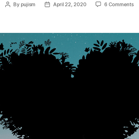
o
By
pujism
April 22, 2020
6 Comments
Post
Post
M
author
date
Ci
Me
Ti
Ke
B