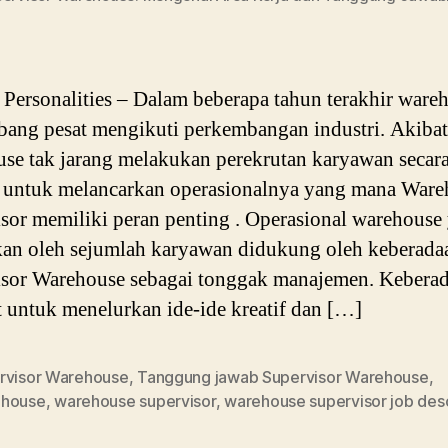
ersonalities – Dalam beberapa tahun terakhir ware
ang pesat mengikuti perkembangan industri. Akibat
se tak jarang melakukan perekrutan karyawan secara
 untuk melancarkan operasionalnya yang mana Ware
sor memiliki peran penting . Operasional warehouse
kan oleh sejumlah karyawan didukung oleh keberada
isor Warehouse sebagai tonggak manajemen. Kebera
t untuk menelurkan ide-ide kreatif dan […]
rvisor Warehouse
,
Tanggung jawab Supervisor Warehouse
,
house
,
warehouse supervisor
,
warehouse supervisor job desc