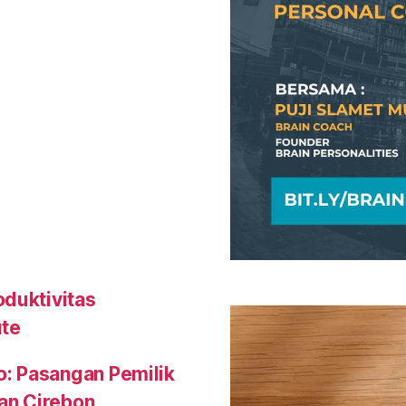
oduktivitas
ute
o: Pasangan Pemilik
an Cirebon