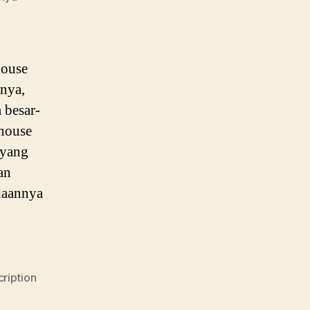
house
nya,
 besar-
house
 yang
an
daannya
ription