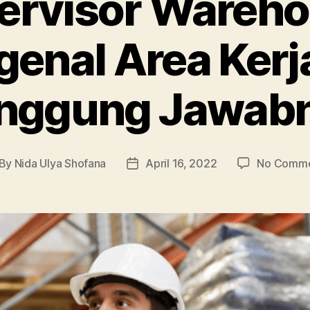
ervisor Wareho
enal Area Kerj
nggung Jawab
By
Nida Ulya Shofana
April 16, 2022
No Comme
st
Post
thor
date