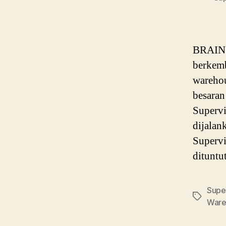
BRAIN P
berkemb
warehou
besaran
Supervi
dijalan
Superv
dituntu
Supe
Tags
Ware