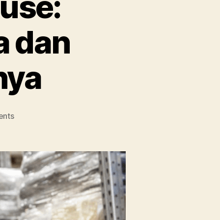
use:
a dan
nya
on
nts
Supervisor
Warehouse:
Mengenal
Area
Kerja
dan
Tanggung
Jawabnya