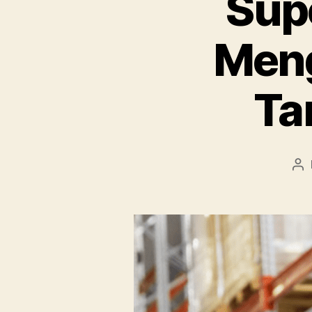
Sup
Meng
Ta
Po
au