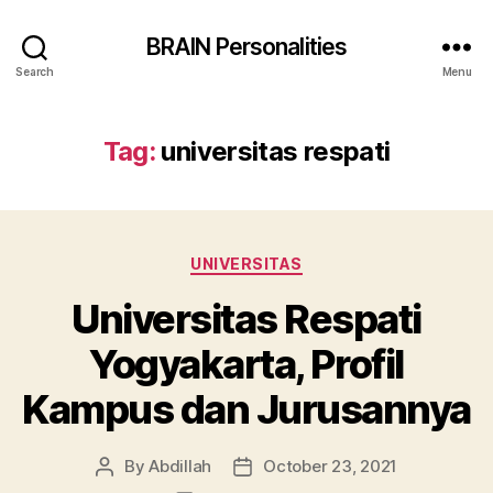
BRAIN Personalities
Search
Menu
Tag:
universitas respati
Categories
UNIVERSITAS
Universitas Respati
Yogyakarta, Profil
Kampus dan Jurusannya
By
Abdillah
October 23, 2021
Post
Post
author
date