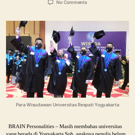
on
No Comments
Universitas
Respati
Yogyakarta,
Profil
Kampus
dan
Jurusannya
Para Wisudawan Universitas Respati Yogyakarta
BRAIN Personalities – Masih membahas universitas
yang berada di Yogyakarta Sob, agaknya penulis belum