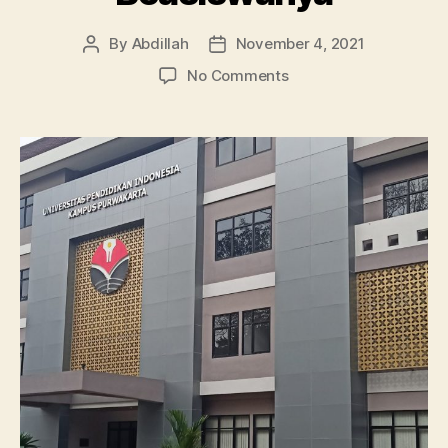
By
Abdillah
November 4, 2021
Post
Post
author
date
on
No Comments
Profil
Universitas
Pendidikan
Indonesia,
Daftar
Jurusan
dan
Beasiswanya